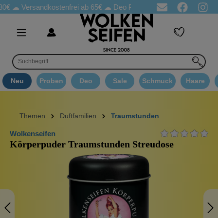
Versandkostenfrei ab 65€
☁ Deo Proben in jeder Bestellung
☁ 
Neu
Proben
Deo
Sale
Schmuck
Haare
Themen
Duftfamilien
Traumstunden
Wolkenseifen
Körperpuder Traumstunden Streudose