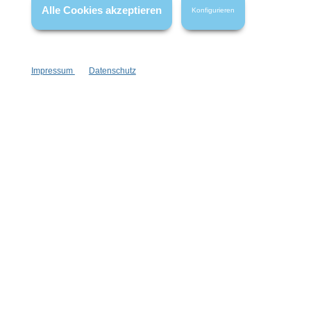
FAQ
Alle Cookies akzeptieren
Konfigurieren
Impressum
Datenschutz
Vertrag widerrufen
* Alle Preise inkl. gesetzl. Mehrwertsteuer zzgl.
Versandkosten
,
wenn nicht anders angegeben.