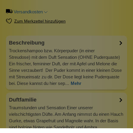
Versandkosten
Zum Merkzettel hinzufügen
Beschreibung
Trockenshampoo bzw. Körperpuder (in einer
Streudose) mit dem Duft Sensation (OHNE Puderquaste)
Ein frischer, femininer Duft, der mit Apfel und Melone die
Sinne verzaubert! Der Puder kommt in einer kleinen Dose
mit Streueinsatz zu dir. Der Dose liegt keine Puderquaste
bei. Diese kannst du hier sep…
Mehr
Duftfamilie
Traumstunden und Sensation Einer unserer
vielschichtigsten Düfte. Am Anfang nimmst du einen Hauch
Gurke, etwas Grapefruit und Magnolie wahr. In der Basis
sind holzige Noten wie Sandelholz und Ambra…