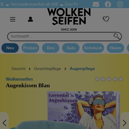
andkostenfrei ab 65€
☁ Deo Proben in jeder Bestellung
☁ Good
Neu
Proben
Deo
Sale
Schmuck
Haare
Gesicht
Gesichtspflege
Augenpflege
Wolkenseifen
Augenkissen Blau