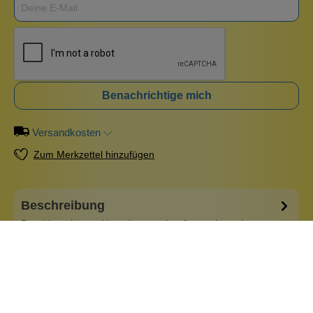
Benachrichtige mich
Versandkosten
Zum Merkzettel hinzufügen
Beschreibung
Beruhigendes und beschwerendes Aromatherapie-
Augenkissen mit Lavendel Das Augenkissen kann sowohl
aus dem Gefrierfach als auch heiß aus der Mikrowelle
verwendet werden. Je nachdem, was für deine Bedürfnisse
in dem Moment besser ist. Im Inneren ist es mit kleinen
Tonkügelchen gefüllt, die mit Laven…
Mehr