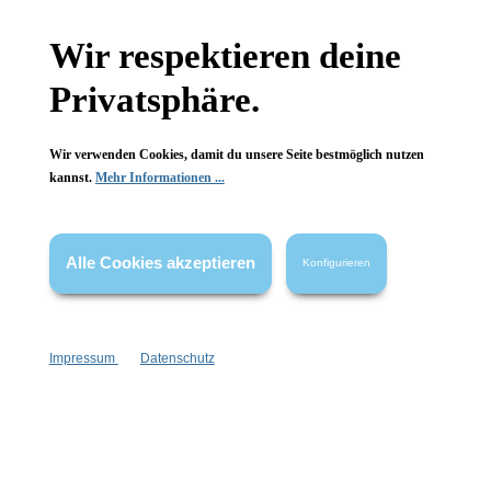
Gesetzliche Informationen
Wir respektieren deine
Wissenswertes
Privatsphäre.
FAQ
Wir verwenden Cookies, damit du unsere Seite bestmöglich nutzen
kannst.
Mehr Informationen ...
Alle Cookies akzeptieren
Konfigurieren
Vertrag widerrufen
* Alle Preise inkl. gesetzl. Mehrwertsteuer zzgl.
Versandkosten
,
wenn nicht anders angegeben.
Impressum
Datenschutz