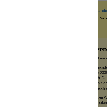
Versandk
Zum Merkz
Herst
Wolkensei
Gegründe
Jahr 2008
hoch. Der
dass sich
use, wenn du weißt, was wir meinen! Ob
für euch
Zu den We
Zufrieden