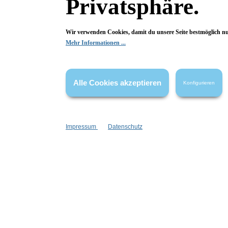
Privatsphäre.
Begeistert? Dann los!
Wir verwenden Cookies, damit du unsere Seite bestmöglich n
Wir freuen uns über deine Bewertung. Damit hilfst du uns,
Mehr Informationen ...
auch Andere zu begeistern.
Hier Bewertung abgeben
Alle Cookies akzeptieren
Konfigurieren
Die Bewertungen werden vor ihrer Veröffentlichung nicht auf ihre
Echtheit überprüft. Sie können daher auch von Verbrauchern stammen,
die die bewerteten Produkte tatsächlich gar nicht erworben/genutzt
haben.
Impressum
Datenschutz