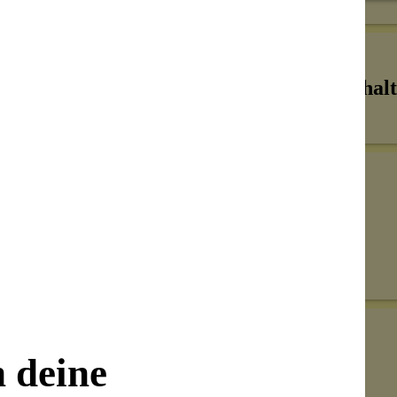
Inhalt
Senden
on unseren Kunden beantwortet werden.
n deine
Bewertungen nur in der aktuellen Sprache anzeigen.