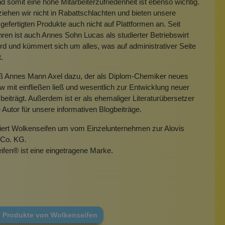
 somit eine hohe Mitarbeiterzufriedenheit ist ebenso wichtig.
iehen wir nicht in Rabattschlachten und bieten unsere
gefertigten Produkte auch nicht auf Plattformen an. Seit
hren ist auch Annes Sohn Lucas als studierter Betriebswirt
rd und kümmert sich um alles, was auf administrativer Seite
t.
eß Annes Mann Axel dazu, der als Diplom-Chemiker neues
mit einfließen ließ und wesentlich zur Entwicklung neuer
beiträgt. Außerdem ist er als ehemaliger Literaturübersetzer
e Autor für unsere informativen Blogbeiträge.
miert Wolkenseifen um vom Einzelunternehmen zur Alovis
Co. KG.
ifen
®
ist eine eingetragene Marke.
e Produkte von Wolkenseifen