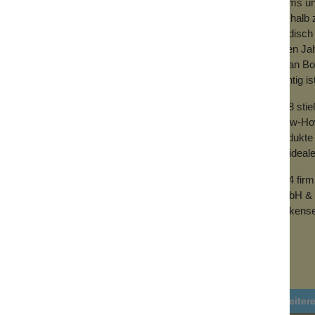
Teams und
Deshalb z
händisch 
vielen Ja
mit an Bo
wichtig is
2018 sti
Know-How 
Produkte 
der ideal
2024 fir
GmbH & 
Wolkense
Weiter