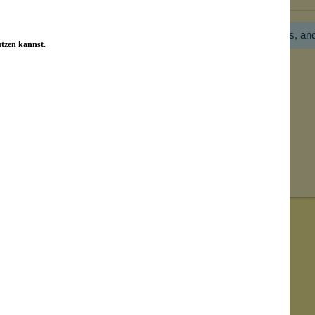
Hier gibt es noch gar keine Bewertung! Bitte hilf uns, an
utzen kannst.