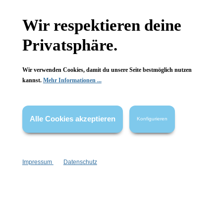
Gesetzliche Informationen
Wir respektieren deine
Wissenswertes
Privatsphäre.
FAQ
Wir verwenden Cookies, damit du unsere Seite bestmöglich nutzen
kannst.
Mehr Informationen ...
Alle Cookies akzeptieren
Konfigurieren
Vertrag widerrufen
* Alle Preise inkl. gesetzl. Mehrwertsteuer zzgl.
Versandkosten
,
wenn nicht anders angegeben.
Impressum
Datenschutz