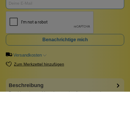
Benachrichtige mich
Versandkosten
Zum Merkzettel hinzufügen
Beschreibung
Beruhigendes und beschwerendes Aromatherapie-
Augenkissen mit Lavendel Das Augenkissen kann sowohl
aus dem Gefrierfach als auch heiß aus der Mikrowelle
verwendet werden. Je nachdem, was für deine Bedürfnisse
in dem Moment besser ist. Im Inneren ist es mit kleinen
Tonkügelchen gefüllt, die mit Laven…
Mehr