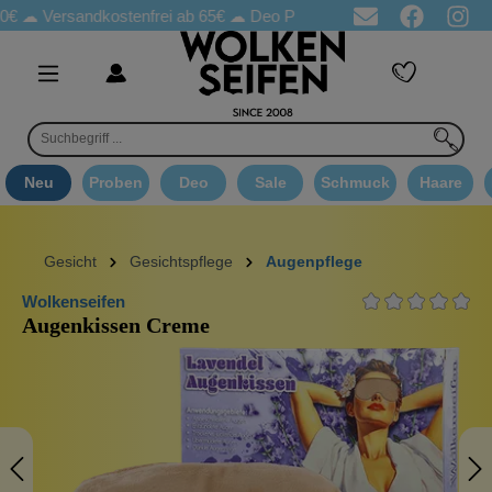
sandkostenfrei ab 65€
☁ Deo Proben in jeder Bestellung
☁ Goo
Neu
Proben
Deo
Sale
Schmuck
Haare
Gesicht
Gesichtspflege
Augenpflege
Wolkenseifen
Augenkissen Creme