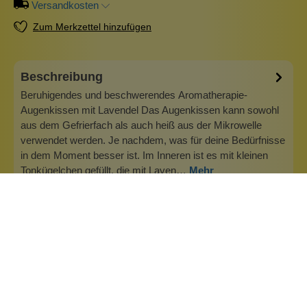
Versandkosten
Zum Merkzettel hinzufügen
Beschreibung
Beruhigendes und beschwerendes Aromatherapie-
Augenkissen mit Lavendel Das Augenkissen kann sowohl
aus dem Gefrierfach als auch heiß aus der Mikrowelle
verwendet werden. Je nachdem, was für deine Bedürfnisse
in dem Moment besser ist. Im Inneren ist es mit kleinen
Tonkügelchen gefüllt, die mit Laven…
Mehr
Info zu Wolkenseifen
Wolkenseifen ist ein Familienunternehmen. Gegründet
wurde es von Anne Merz (damals noch Anne Schaaf) im
Jahr 2008. Als Alleinerziehende zog sie die kleine Firma
nebenberuflich hoch. Der Zuspruch unserer Kunden gibt ihr
bis heute das gute Gefühl, dass sich all das gelohnt hat und
wir freuen uns, je…