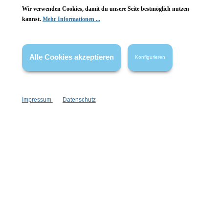
Wir verwenden Cookies, damit du unsere Seite bestmöglich nutzen
kannst.
Mehr Informationen ...
Vertrag widerrufen
* Alle Preise inkl. gesetzl. Mehrwertsteuer zzgl.
Versandkosten
,
Alle Cookies akzeptieren
Konfigurieren
wenn nicht anders angegeben.
Impressum
Datenschutz