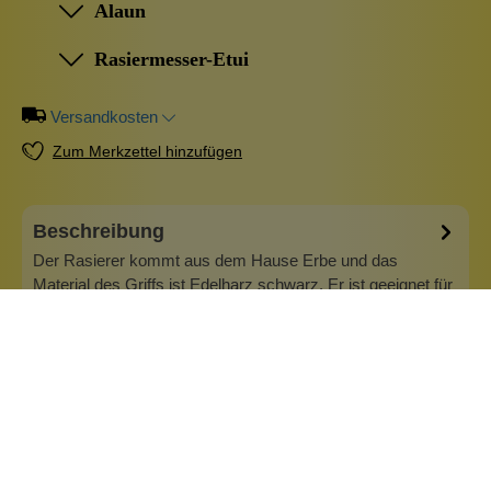
Alaun
Rasiermesser-Etui
Versandkosten
Zum Merkzettel hinzufügen
Beschreibung
Der Rasierer kommt aus dem Hause Erbe und das
Material des Griffs ist Edelharz schwarz. Er ist geeignet für
die Gillette Mach3 System-Rasierklingen.
Info zu Erbe Solingen
ERBE® by BECKER-MANICURE Solingen Made in
Germany - Qualität und Service seit 1930 Die Nassrasur
liegtvoll im Trend– und Mann von heute legt mehr Wert auf
ein gepflegtes Äußeres als jemals zuvor. Perfekt glatt