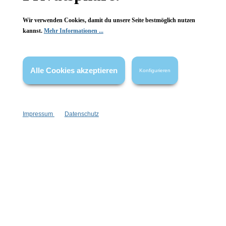
Wir verwenden Cookies, damit du unsere Seite bestmöglich nutzen
kannst.
Mehr Informationen ...
Vertrag widerrufen
Alle Cookies akzeptieren
Konfigurieren
* Alle Preise inkl. gesetzl. Mehrwertsteuer zzgl.
Versandkosten
,
wenn nicht anders angegeben.
Impressum
Datenschutz