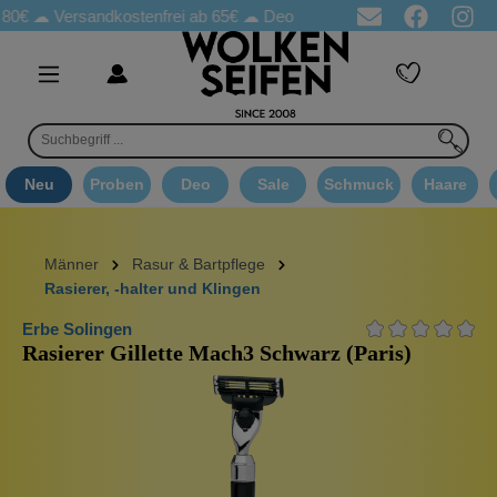
☁
Versandkostenfrei ab 65€
☁ Deo Proben in jeder Bestellung
☁ 
Neu
Proben
Deo
Sale
Schmuck
Haare
Männer
Rasur & Bartpflege
Rasierer, -halter und Klingen
Erbe Solingen
Rasierer Gillette Mach3 Schwarz (Paris)