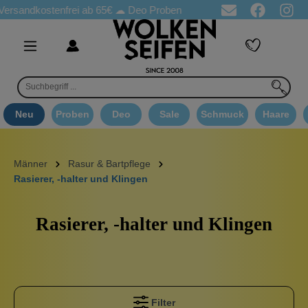
ostenfrei ab 65€
☁ Deo Proben in jeder Bestellung
☁ Goodie A
Neu
Proben
Deo
Sale
Schmuck
Haare
Männer
Rasur & Bartpflege
Rasierer, -halter und Klingen
Rasierer, -halter und Klingen
Filter