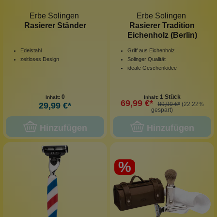
Erbe Solingen
Erbe Solingen
Rasierer Ständer
Rasierer Tradition
Eichenholz (Berlin)
Edelstahl
Griff aus Eichenholz
zeitloses Design
Solinger Qualität
ideale Geschenkidee
0
1 Stück
Inhalt:
Inhalt:
69,99 €*
29,99 €*
89,99 €*
(22.22%
gespart)
Hinzufügen
Hinzufügen
%