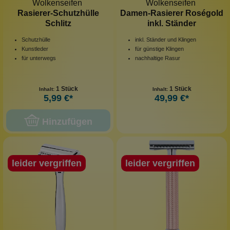
Wolkenseifen
Wolkenseifen
Rasierer-Schutzhülle
Damen-Rasierer Roségold
Schlitz
inkl. Ständer
Schutzhülle
inkl. Ständer und Klingen
Kunstleder
für günstige Klingen
für unterwegs
nachhaltige Rasur
1 Stück
1 Stück
Inhalt:
Inhalt:
5,99 €*
49,99 €*
Hinzufügen
leider vergriffen
leider vergriffen