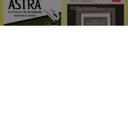
Rasierklingen divers
Erbe Solingen
Astra - Superior Platinum
Erbe Rasierklingen
Rasierklingen
Vegan
Ersatzklinge
Solinger Qualität
gründliche Rasur
5 Stück
10 Stück
Inhalt:
Inhalt:
(0,34 €*/1 Stück)
0,99 €*
3,39 €*