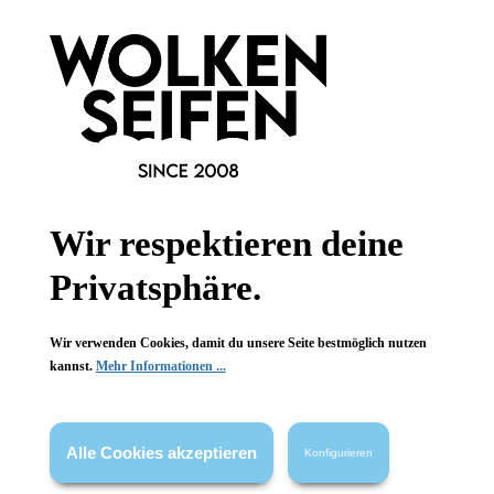
Wolkenseifen
Wolkenseifen
Rasierklingen
Rasierklingen
Teflon-beschichtet
Teflon-beschichtet
kostengünstig
kostengünstig
für Wechsel-Rasierer
für Wechsel-Rasierer
Wir respektieren deine
Privatsphäre.
5 Stück
5 Stück
Inhalt:
Inhalt:
1,69 €*
1,69 €*
Wir verwenden Cookies, damit du unsere Seite bestmöglich nutzen
kannst.
Mehr Informationen ...
Alle Cookies akzeptieren
Konfigurieren