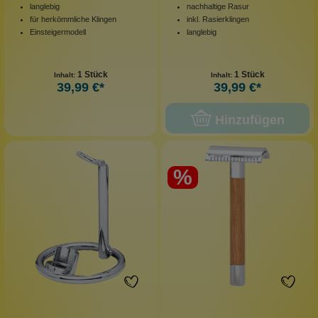
langlebig
nachhaltige Rasur
für herkömmliche Klingen
inkl. Rasierklingen
Einsteigermodell
langlebig
1 Stück
1 Stück
Inhalt:
Inhalt:
39,99 €*
39,99 €*
Hinzufügen
%