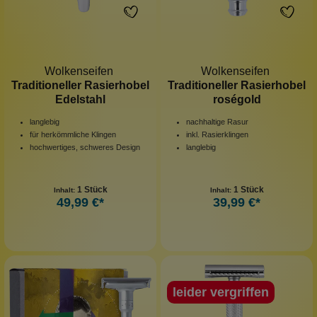
Wolkenseifen
Wolkenseifen
Traditioneller Rasierhobel
Traditioneller Rasierhobel
Edelstahl
roségold
langlebig
nachhaltige Rasur
für herkömmliche Klingen
inkl. Rasierklingen
hochwertiges, schweres Design
langlebig
1 Stück
1 Stück
Inhalt:
Inhalt:
49,99 €*
39,99 €*
leider vergriffen