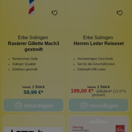
Erbe Solingen
Erbe Solingen
Rasierer Gillette Mach3
Herren Leder Reiseset
gestreift
Barbershop-Optik
Hochwertiges Geschenk
Solinger Qualität
Set für die Geschäftsreise
Edelharz gestreift
Edelstahl trifft Leder
1 Stück
1 Stück
Inhalt:
Inhalt:
199,00 €*
59,99 €*
229,99 €*
(13.47%
gespart)
Hinzufügen
Hinzufügen