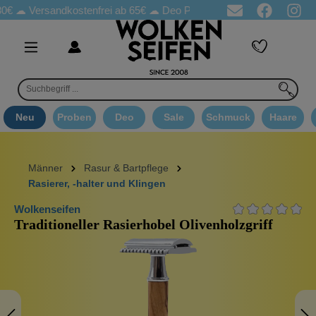
rsandkostenfrei ab 65€
☁ Deo Proben in jeder Bestellung
☁ Go
Neu
Proben
Deo
Sale
Schmuck
Haare
Männer
Rasur & Bartpflege
Rasierer, -halter und Klingen
Wolkenseifen
Traditioneller Rasierhobel Olivenholzgriff