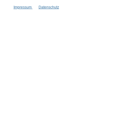
Vertrag widerrufen
Impressum
Datenschutz
* Alle Preise inkl. gesetzl. Mehrwertsteuer zzgl.
Versandkosten
,
wenn nicht anders angegeben.