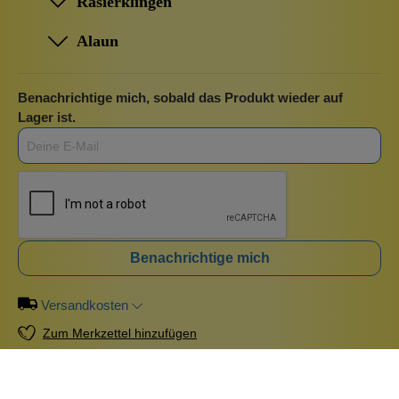
Rasierklingen
Alaun
Benachrichtige mich, sobald das Produkt wieder auf
Lager ist.
Benachrichtige mich
Versandkosten
Zum Merkzettel hinzufügen
Beschreibung