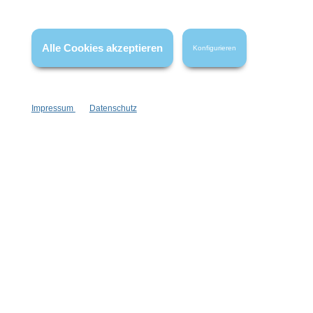
* Alle Preise inkl. gesetzl. Mehrwertsteuer zzgl.
Versandkosten
,
wenn nicht anders angegeben.
Alle Cookies akzeptieren
Konfigurieren
Impressum
Datenschutz