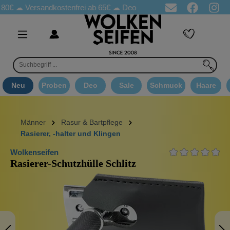
☁
Versandkostenfrei ab 65€
☁ Deo Proben in jeder Bestellung
☁ 
Neu
Proben
Deo
Sale
Schmuck
Haare
Männer
Rasur & Bartpflege
Rasierer, -halter und Klingen
Wolkenseifen
Rasierer-Schutzhülle Schlitz