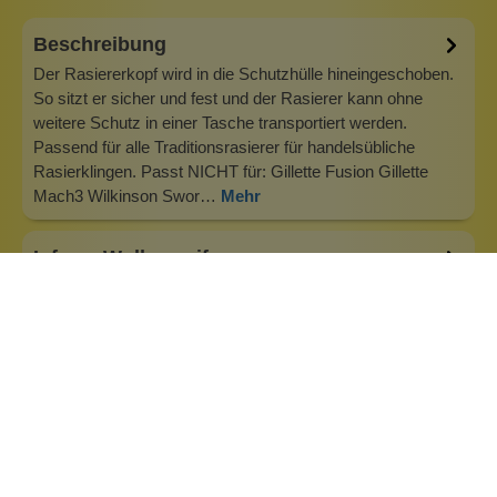
Beschreibung
Der Rasiererkopf wird in die Schutzhülle hineingeschoben.
So sitzt er sicher und fest und der Rasierer kann ohne
weitere Schutz in einer Tasche transportiert werden.
Passend für alle Traditionsrasierer für handelsübliche
Rasierklingen. Passt NICHT für: Gillette Fusion Gillette
Mach3 Wilkinson Swor…
Mehr
Info zu Wolkenseifen
Wolkenseifen ist ein Familienunternehmen. Gegründet
wurde es von Anne Merz (damals noch Anne Schaaf) im
Jahr 2008. Als Alleinerziehende zog sie die kleine Firma
nebenberuflich hoch. Der Zuspruch unserer Kunden gibt ihr
bis heute das gute Gefühl, dass sich all das gelohnt hat und
wir freuen uns, je…
Inhaltsstoffe