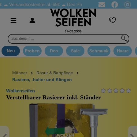
rsandkostenfrei ab 65€
☁ Deo Proben in jeder Bestellung
☁ Goo
Neu
Proben
Deo
Sale
Schmuck
Haare
Männer
Rasur & Bartpflege
Rasierer, -halter und Klingen
Wolkenseifen
Verstellbarer Rasierer inkl. Ständer