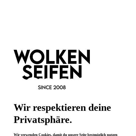
leider vergriffen
Alaun Block - Blutstiller
für jede Rasur
Wir respektieren deine
versorgt kleine Verletzungen
plastikfreie Verpackung
Privatsphäre.
75 g
Inhalt:
(252,00 €*/kg)
Wir verwenden Cookies, damit du unsere Seite bestmöglich nutzen
18,90 €*