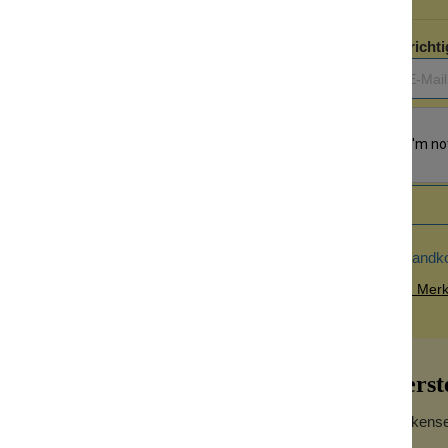
Benachrichti
Versandk
Zum Merkz
Herst
Wolkensei