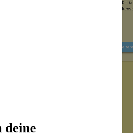
eder verwenden kannst. Somit ist der Roller
GmbH & 
Wolkense
ür unterwegs. Er ist schnell einsatzbereit
echseln.
Weiter
nzenden Stellen im Gesicht. Auch bei
Roller saugt das überschüssige Fett von
ie Kugel unter fließendem Wasser mit etwas
hsten Einsatz bereit.
n deine