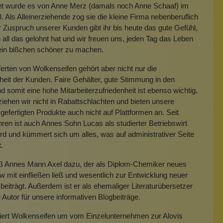
t wurde es von Anne Merz (damals noch Anne Schaaf) im
. Als Alleinerziehende zog sie die kleine Firma nebenberuflich
 Zuspruch unserer Kunden gibt ihr bis heute das gute Gefühl,
 all das gelohnt hat und wir freuen uns, jeden Tag das Leben
 ein bißchen schöner zu machen.
rten von Wolkenseifen gehört aber nicht nur die
heit der Kunden. Faire Gehälter, gute Stimmung in den
 somit eine hohe Mitarbeiterzufriedenheit ist ebenso wichtig.
iehen wir nicht in Rabattschlachten und bieten unsere
gefertigten Produkte auch nicht auf Plattformen an. Seit
hren ist auch Annes Sohn Lucas als studierter Betriebswirt
rd und kümmert sich um alles, was auf administrativer Seite
t.
eß Annes Mann Axel dazu, der als Diplom-Chemiker neues
mit einfließen ließ und wesentlich zur Entwicklung neuer
beiträgt. Außerdem ist er als ehemaliger Literaturübersetzer
e Autor für unsere informativen Blogbeiträge.
miert Wolkenseifen um vom Einzelunternehmen zur Alovis