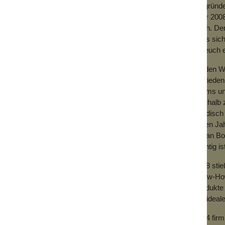
Gegründe
Jahr 2008
u kannst eine Kugel abwaschen und während
hoch. Der
dass sich
für euch
ernative zu Blotting-Paper
. Während du
du den Gesichtsroller
immer wieder
Zu den We
Zufrieden
n, sondern gleichzeitig ein dezentes
Teams und
Deshalb z
händisch 
t Wasser und etwas Seife reinigen lässt.
vielen Ja
t auf und verhindert, dass du mit
mit an Bo
wegs
, denn du kannst den kleinen Helfer in
wichtig is
2018 sti
Know-How 
Produkte 
parst du viel Geld für Blotting Paper, das
der ideal
2024 fir