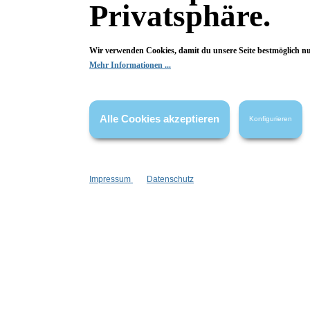
Eigenschaften:
Privatsphäre.
Vegan
Farbauswahl:
Wir verwenden Cookies, damit du unsere Seite bestmöglich n
Rosa
Mehr Informationen ...
Haar & Haut-Typ:
Mischhaut
fettige Haut
für jede Haut
Alle Cookies akzeptieren
Konfigurieren
unreine Haut
Marke:
Wolkenseifen
Impressum
Datenschutz
Fragen & Antworten
Deine Frage kann entweder von uns, von Herstellern oder v