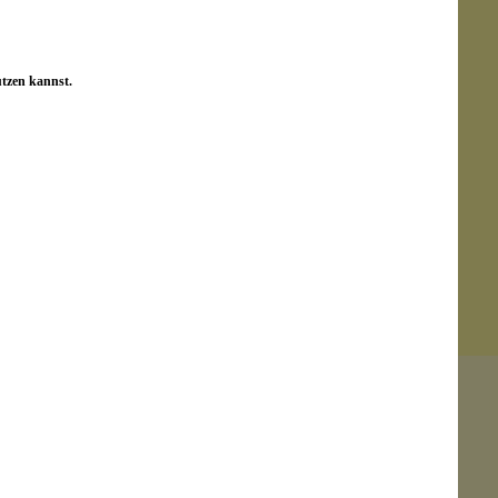
utzen kannst.
Senden
on unseren Kunden beantwortet werden.