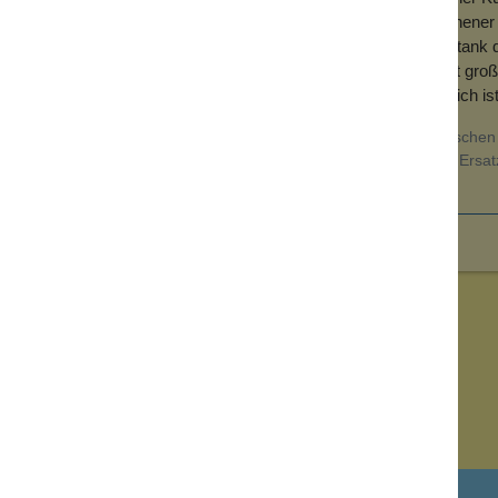
Kugel schnell sehr stark nach Talg, also wie ein ungewaschen
Alle Reinigungsversuche haben nichts geholfen. Trocken stank d
betreiben. Ich bleibe beim Blotting-Paper, da muss ich nicht gr
Hygienischer finde ich es auch. Schade, denn die Idee ansich is
Unser Kommentar: Die Kugel sollte täglich abends gewaschen 
passiert das eigentlich nicht. Für die Zwischenzeit bieten wir Er
trocknen muss.
Newsletter abonnieren!