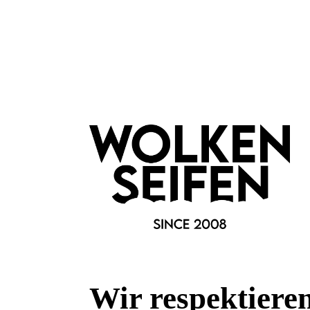
Es fällt kein Müll mehr an, da du den Ölabsorbierer immer wi
nachhaltig und schont die Umwelt.
Praktisch!
Du kannst ihn in die Handtasche stecken oder im Auto lagern f
und wirkt innerhalb von Sekunden.
Die Vulkansteinkugel kannst du gegen eine
Ersatzkugel
ausw
Anwendung:
Nimm die Kappe vom Gesichtsroller ab und rolle über die glä
aufgetragenem Make Up kannst du den Roller benutzen. Der 
der Haut und der Glanz verschwindet.
Danach drehst du den Kugelaufsatz einfach ab und reinigst d
Seife. Über Nacht trocken lassen und schon ist er für den näc
Merkmale
Wir respektiere