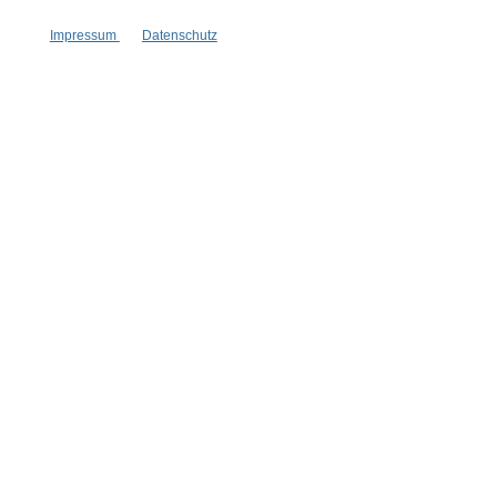
Besonderheiten:
Impressum
Datenschutz
basisch
feste Form
plastikfreie Verpackung
Eigenschaften:
Vegan
Haar & Haut-Typ:
für jede Haut
Marke:
Wolkenseifen