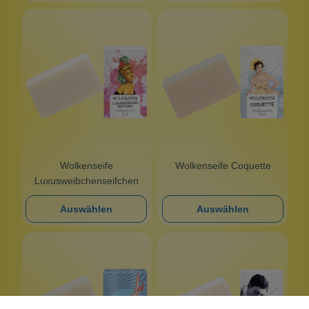
Wolkenseife
Wolkenseife Coquette
Luxusweibchenseifchen
Auswählen
Auswählen