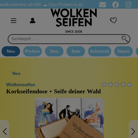
stenfrei ab 65€
☁ Deo Proben in jeder Bestellung
☁ Goodie A
Neu
Proben
Deo
Sale
Schmuck
Haare
Neu
Wolkenseifen
Korkseifendose + Seife deiner Wahl