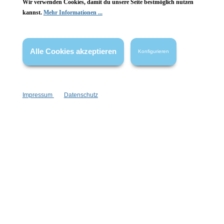
Wir verwenden Cookies, damit du unsere Seite bestmöglich nutzen
kannst.
Mehr Informationen ...
Vertrag widerrufen
* Alle Preise inkl. gesetzl. Mehrwertsteuer zzgl.
Versandkosten
,
Alle Cookies akzeptieren
Konfigurieren
wenn nicht anders angegeben.
Impressum
Datenschutz