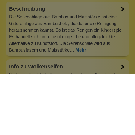
Beschreibung
Die Seifenablage aus Bambus und Maisstärke hat eine
Gittereinlage aus Bambusholz, die du für die Reinigung
herausnehmen kannst. So ist das Renigen ein Kinderspiel.
Es handelt sich um eine ökologische und pflegeleichte
Alternative zu Kunststoff. Die Seifenschale wird aus
Bambusfasern und Maisstärke…
Mehr
Info zu Wolkenseifen
Wolkenseifen ist ein Familienunternehmen. Gegründet
wurde es von Anne Merz (damals noch Anne Schaaf) im
Jahr 2008. Als Alleinerziehende zog sie die kleine Firma
nebenberuflich hoch. Der Zuspruch unserer Kunden gibt ihr
bis heute das gute Gefühl, dass sich all das gelohnt hat und
wir freuen uns, je…
Inhaltsstoffe