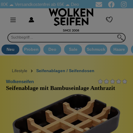
80€ ☁
Versandkostenfrei ab 65€
☁ Deo Proben in jeder Bestellung
Neu
Proben
Deo
Sale
Schmuck
Haare
Lifestyle
Seifenablagen / Seifendosen
Wolkenseifen
Seifenablage mit Bambuseinlage Anthrazit