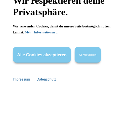
Wir respektieren deine
FAQ
Privatsphäre.
Wir verwenden Cookies, damit du unsere Seite bestmöglich nutzen
kannst.
Mehr Informationen ...
Vertrag widerrufen
* Alle Preise inkl. gesetzl. Mehrwertsteuer zzgl.
Versandkosten
,
Alle Cookies akzeptieren
Konfigurieren
wenn nicht anders angegeben.
Impressum
Datenschutz