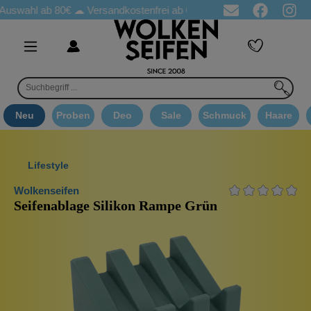
uswahl ab 80€ ☁
Versandkostenfrei ab 65€
☁ Deo Proben in jeder Be
Neu
Proben
Deo
Sale
Schmuck
Haare
Lifestyle
Wolkenseifen
Seifenablage Silikon Rampe Grün