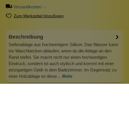
Versandkosten
Zum Merkzettel hinzufügen
Beschreibung
Seifenablage aus hochwertigem Silikon. Das Wasser kann
ins Waschbecken ablaufen, wenn du die Ablage an den
Rand stellst. Sie macht nicht nur einen hochwertigen
Eindruck, sondern ist auch stylisch und kommt mit einer
einzigartigen Optik in dein Badezimmer. Im Gegensatz zu
einer Holzablage ist diese…
Mehr
Info zu Wolkenseifen
Wolkenseifen ist ein Familienunternehmen. Gegründet
wurde es von Anne Merz (damals noch Anne Schaaf) im
Jahr 2008. Als Alleinerziehende zog sie die kleine Firma
nebenberuflich hoch. Der Zuspruch unserer Kunden gibt ihr
bis heute das gute Gefühl, dass sich all das gelohnt hat und