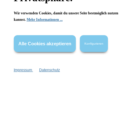
Informationen
Wir verwenden Cookies, damit du unsere Seite bestmöglich nutzen
kannst.
Mehr Informationen ...
Gesetzliche Informationen
Wissenswertes
Alle Cookies akzeptieren
Konfigurieren
FAQ
Impressum
Datenschutz
Vertrag widerrufen
* Alle Preise inkl. gesetzl. Mehrwertsteuer zzgl.
Versandkosten
,
wenn nicht anders angegeben.