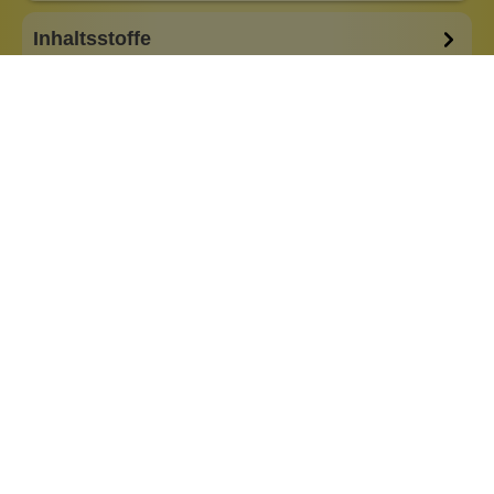
Inhaltsstoffe
Bewertungen (0)
Fragen & Antworten (0)
Besonderheiten:
plastikfreie Verpackung
Marke:
Wolkenseifen
Passend dazu: