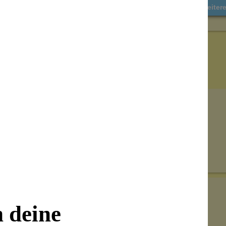
Weiter
Senden
on unseren Kunden beantwortet werden.
n deine
Bewertungen nur in der aktuellen Sprache anzeigen.