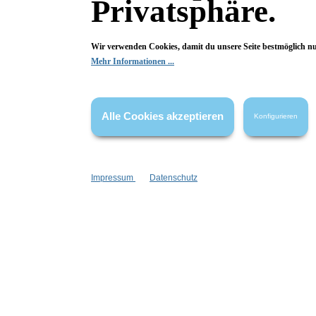
Privatsphäre.
Begeistert? Dann los!
Wir verwenden Cookies, damit du unsere Seite bestmöglich n
Wir freuen uns über deine Bewertung. Damit hilfst du uns,
Mehr Informationen ...
auch Andere zu begeistern.
Hier Bewertung abgeben
Alle Cookies akzeptieren
Konfigurieren
Die Bewertungen werden vor ihrer Veröffentlichung nicht auf ihre
Echtheit überprüft. Sie können daher auch von Verbrauchern stammen,
die die bewerteten Produkte tatsächlich gar nicht erworben/genutzt
haben.
Impressum
Datenschutz