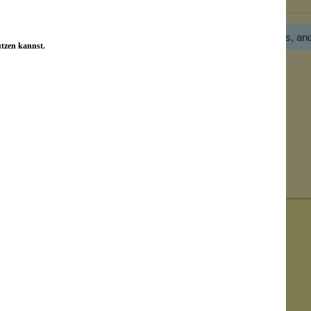
Hier gibt es noch gar keine Bewertung! Bitte hilf uns, an
utzen kannst.