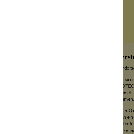
Herst
Wundersc
Die bei u
PROTECT-
unansehnl
kommen.
pfwasser aufgefangen wird. Olivenholz ist
 Herstellung von Seifenschalen ideal, da es
Unser Ol
wenn ein
.
wird er f
Wurzel a