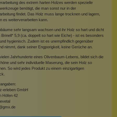
erarbeitung des extrem harten Holzes werden spezielle
erkzeuge benötigt, die man sonst nur in der
arbeitung findet. Das Holz muss lange trocknen und lagern,
 es weiterverarbeiten kann.
nbäume sehr langsam wachsen und ihr Holz so hart und dicht
h Brinell* 5,9 (ca. doppelt so hart wie Eiche) - ist es besonders
 und hygienisch. Zudem ist es unempfindlich gegenüber
d nimmt, dank seiner Engporigkeit, keine Gerüche an.
vielen Jahrhunderte eines Olivenbaum-Lebens, bildet sich die
öne und sehr individuelle Maserung, die sein Holz so
en. So wird jedes Produkt zu einem einzigartigen
ck.
rangaben:
lz-erleben GmbH
n Höfen 42
evetal
er@gmx.de