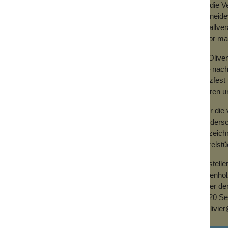
Für die V
nd trocknen lassen. Dann mit Olivenöl
Schneidew
Metallver
bevor man
Da Olive
ist – nac
kratzfest
Säuren un
, das ist praktisch und so wird sie
t einem dekorativen Geschenkband aus
Über die 
wundersch
auszeichn
Einzelstü
Herstelle
Olivenho
Hinter de
21220 Se
le_olivi