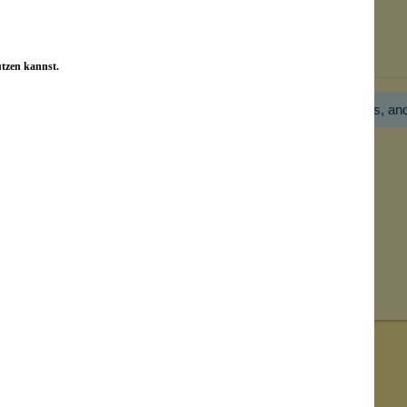
Bewertungen nur in der aktuellen Sprache anzeigen.
utzen kannst.
Hier gibt es noch gar keine Bewertung! Bitte hilf uns, an