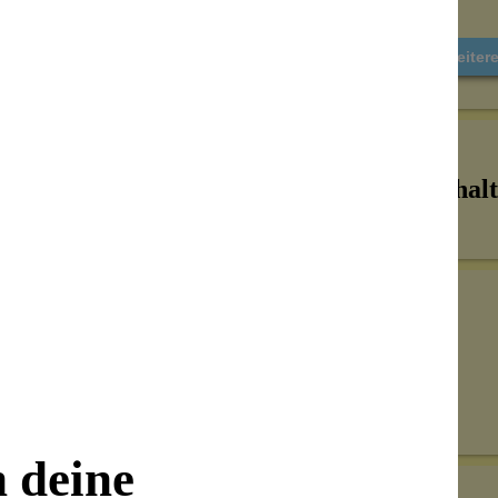
Weiter
Inhalt
Senden
on unseren Kunden beantwortet werden.
n deine