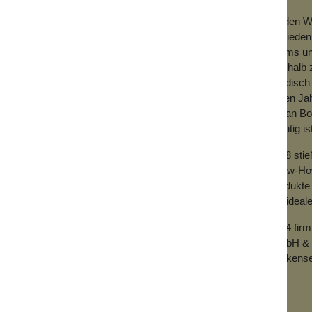
ndewaschenden Kindern leichter macht.
Zu den We
Zufrieden
Teams und
Deshalb z
händisch 
vielen Ja
uf Erdöl basiertes Material ist, wird Silikon
mit an Bo
toff, Kohlen- und Wasserstoff hergestellt.
wichtig is
freundlicher und langlebiger.
2018 sti
Know-How 
Produkte 
der ideal
2024 fir
GmbH & 
Wolkense