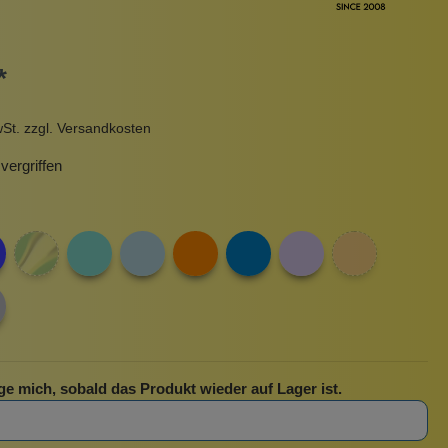
Pinzetten
Pomade
Insektenstiche
Sonnenschutz
*
Taschen
rscrub
Körperpuder
wSt. zzgl. Versandkosten
urbeutel
Pinsel
ergriffen
Nachfüllpackungen
Haargummis und Spangen
Rasur
Sonnenschutz
ge mich, sobald das Produkt wieder auf Lager ist.