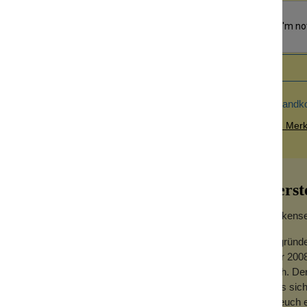
Versandk
Zum Merkz
Herst
Wolkensei
te Seifenschale mit einem funktionalen
Gegründe
dass sie matschig wird. Der Auslauf der
Jahr 2008
on Wasser auf Dauer trocken. Ein erhöhter
hoch. Der
en kann. Perfekt für Deine Arbeitsplatte im
dass sich
und sitzt rutschfest auf dem Untergrund. Sie
für euch