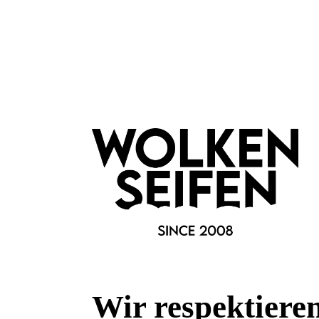
Anthrazit
Marke:
Wolkenseifen
Material:
Silikon
Fragen & Antworten
Deine Frage kann entweder von uns, von Herstellern oder v
Wir respektiere