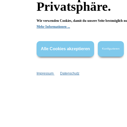
Privatsphäre.
Bewertungen
0 von 0 Bewertungen
Wir verwenden Cookies, damit du unsere Seite bestmöglich n
Mehr Informationen ...
Begeistert? Dann los!
Wir freuen uns über deine Bewertung. Damit hilfst du uns,
auch Andere zu begeistern.
Alle Cookies akzeptieren
Konfigurieren
Hier Bewertung abgeben
Die Bewertungen werden vor ihrer Veröffentlichung nicht auf ihre
Impressum
Datenschutz
Echtheit überprüft. Sie können daher auch von Verbrauchern stammen,
die die bewerteten Produkte tatsächlich gar nicht erworben/genutzt
haben.