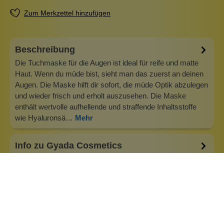
Zum Merkzettel hinzufügen
Beschreibung
Die Tuchmaske für die Augen ist ideal für reife und matte
Haut. Wenn du müde bist, sieht man das zuerst an deinen
Augen. Die Maske hilft dir sofort, die müde Optik abzulegen
und wieder frisch und erholt auszusehen. Die Maske
enthält wertvolle aufhellende und straffende Inhaltsstoffe
wie Hyaluronsä…
Mehr
Info zu Gyada Cosmetics
Gyada Cosmetics ist eine umweltfreundliche, vegane und
selbstverständlich tierversuchsfreie Naturkosmetikmarke
aus Italien. Gyadas Mission ist einfach und
klar:Hochleistungskosmetik unter Verwendung
ausschließlich natürlicher Formulierungen anzubieten. Um
ein qualitativ hochwertiges Produkt zu er…