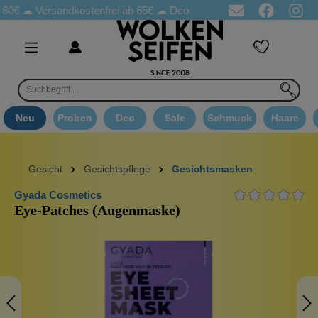
☁
Versandkostenfrei ab 65€
☁ Deo Proben in jeder Bestellung
☁ 
Neu
Proben
Deo
Sale
Schmuck
Haare
Gesicht
Gesichtspflege
Gesichtsmasken
Gyada Cosmetics
Eye-Patches (Augenmaske)