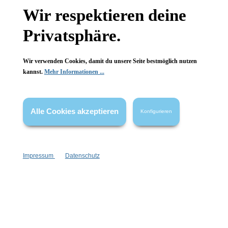
Gesetzliche Informationen
Wir respektieren deine
Wissenswertes
Privatsphäre.
FAQ
Wir verwenden Cookies, damit du unsere Seite bestmöglich nutzen
kannst.
Mehr Informationen ...
Alle Cookies akzeptieren
Vertrag widerrufen
Konfigurieren
* Alle Preise inkl. gesetzl. Mehrwertsteuer zzgl.
Versandkosten
,
wenn nicht anders angegeben.
Impressum
Datenschutz