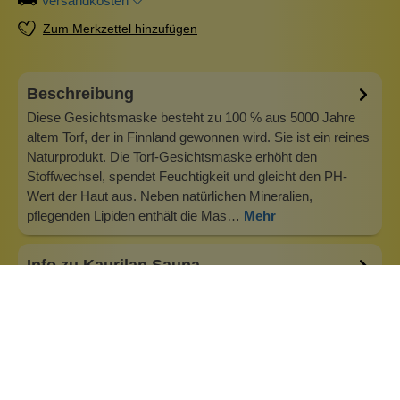
Versandkosten
Zum Merkzettel hinzufügen
Beschreibung
Diese Gesichtsmaske besteht zu 100 % aus 5000 Jahre
altem Torf, der in Finnland gewonnen wird. Sie ist ein reines
Naturprodukt. Die Torf-Gesichtsmaske erhöht den
Stoffwechsel, spendet Feuchtigkeit und gleicht den PH-
Wert der Haut aus. Neben natürlichen Mineralien,
pflegenden Lipiden enthält die Mas…
Mehr
Info zu Kaurilan Sauna
Kaurilan Sauna ist ein zertifizierter Hersteller von
Naturkosmetik. Das kleine Unternehmen in Helsinki hat
sich auf Produkte für die Sauna spezialisiert. Das Ziel von
Kaurilan Sauna ist es, seinen Kunden ökologisch und
ethisch nachhaltige Qualitätsprodukte anzubieten, die
seinen Benutzern Freude b…