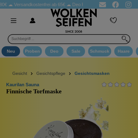
Versandkostenfrei ab 65€
☁ Deo Proben in jeder Bestellung
☁ 
Neu
Proben
Deo
Sale
Schmuck
Haare
Gesicht
Gesichtspflege
Gesichtsmasken
Kaurilan Sauna
Finnische Torfmaske