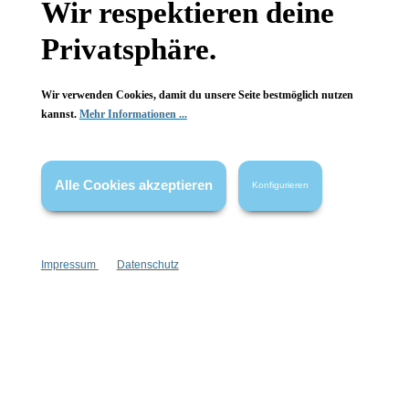
Wir respektieren deine
FAQ
Privatsphäre.
Wir verwenden Cookies, damit du unsere Seite bestmöglich nutzen
kannst.
Mehr Informationen ...
Vertrag widerrufen
Alle Cookies akzeptieren
Konfigurieren
* Alle Preise inkl. gesetzl. Mehrwertsteuer zzgl.
Versandkosten
,
wenn nicht anders angegeben.
Impressum
Datenschutz