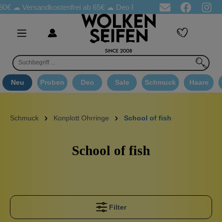
0€ ☁
Versandkostenfrei ab 65€
☁ Deo Proben in jeder Bestellung
Neu
Proben
Deo
Sale
Schmuck
Haare
Schmuck
Konplott Ohrringe
School of fish
School of fish
Filter