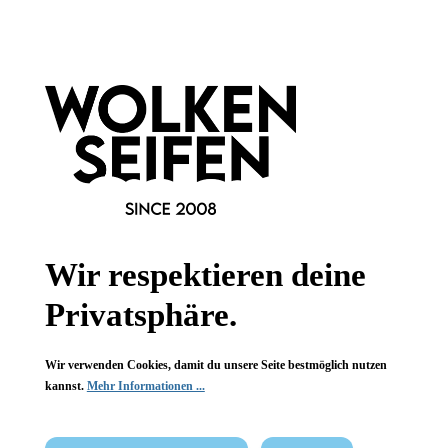
Newsletter abonnieren!
Wir respektieren deine
Informationen
Privatsphäre.
Gesetzliche Informationen
Wir verwenden Cookies, damit du unsere Seite bestmöglich nutzen
Wissenswertes
kannst.
Mehr Informationen ...
FAQ