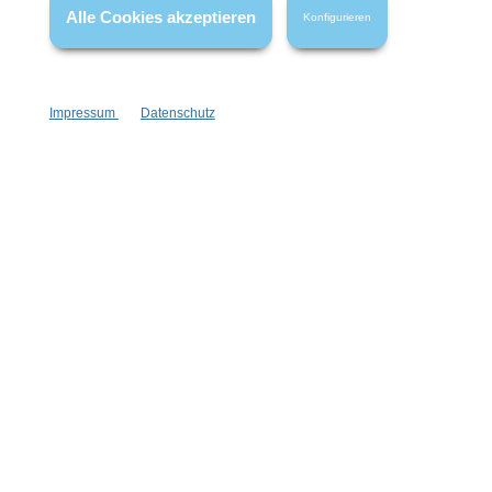
Alle Cookies akzeptieren
Konfigurieren
Vertrag widerrufen
Impressum
Datenschutz
* Alle Preise inkl. gesetzl. Mehrwertsteuer zzgl.
Versandkosten
,
wenn nicht anders angegeben.