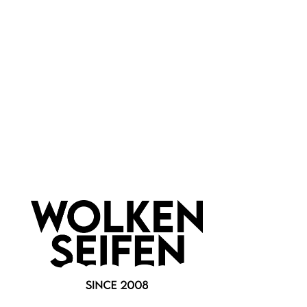
Konplott
Konplott
Magic Fireball Ohrstecker
Magic Fireball Ohrstecker
10
9
Weiße Steine
Große Leuchtkraft
Handgefertigt
Handgefertigt
Keine Massenproduktion
Keine Massenproduktion
1 Stück
1 Stück
Inhalt:
Inhalt:
39,90 €*
39,90 €*
Hinzufügen
Hinzufügen