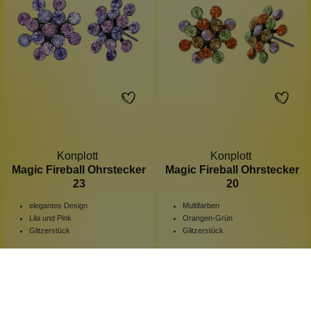
Konplott
Konplott
Magic Fireball Ohrstecker
Magic Fireball Ohrstecker
23
20
elegantes Design
Multifarben
Lila und Pink
Orangen-Grün
Glitzerstück
Glitzerstück
1 Stück
1 Stück
Inhalt:
Inhalt:
44,90 €*
39,90 €*