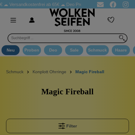
Versandkostenfrei ab 65€
☁ Deo Proben in jeder Bestellung
☁ 
Neu
Proben
Deo
Sale
Schmuck
Haare
Schmuck
Konplott Ohrringe
Magic Fireball
Magic Fireball
Filter