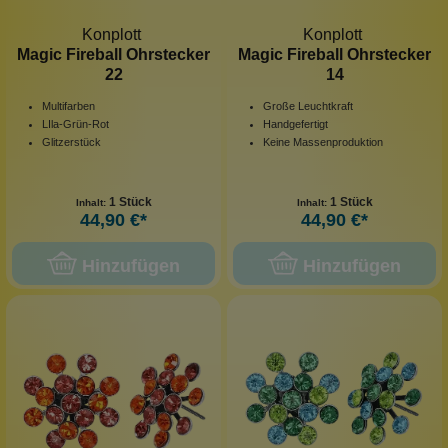
Konplott
Konplott
Magic Fireball Ohrstecker
Magic Fireball Ohrstecker
22
14
Multifarben
Große Leuchtkraft
LIla-Grün-Rot
Handgefertigt
Glitzerstück
Keine Massenproduktion
1 Stück
1 Stück
Inhalt:
Inhalt:
44,90 €*
44,90 €*
Hinzufügen
Hinzufügen