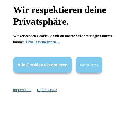
Wir respektieren deine
Privatsphäre.
Wir verwenden Cookies, damit du unsere Seite bestmöglich nutzen
kannst.
Mehr Informationen ...
Alle Cookies akzeptieren
Konfigurieren
Konplott
Magic Fireball Ohrstecker
13
Impressum
Datenschutz
Große Leuchtkraft
Handgefertigt
Keine Massenproduktion
1 Stück
Inhalt:
44,90 €*