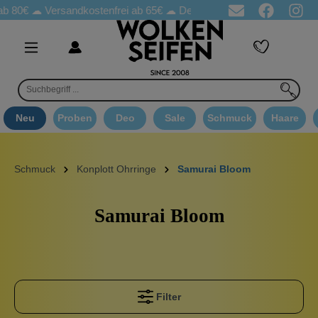
b 80€ ☁
Versandkostenfrei ab 65€
☁ Deo Proben in jeder Bestellung
Neu
Proben
Deo
Sale
Schmuck
Haare
Schmuck
Konplott Ohrringe
Samurai Bloom
Samurai Bloom
Filter