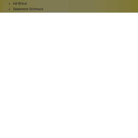
mit Brisur
Statement-Schmuck
für Individualisten
1 Stück
Inhalt:
109,00 €*
Hinzufügen
Newsletter abonnieren!