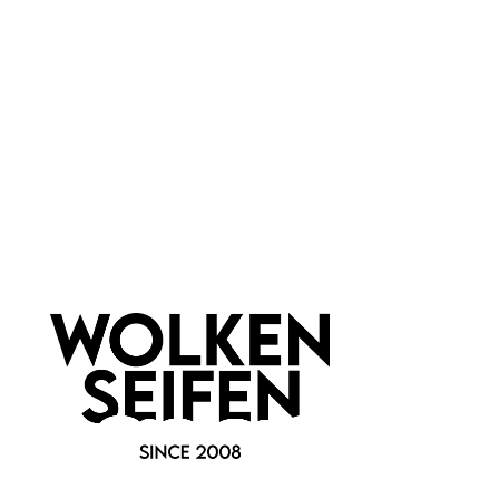
Hinzufügen
Hinzufügen
Die
Konplott Kollektion Lost Garden
entführt dich in eine
geheimnisvolle, verträumte Welt voller floraler Elemente und
kunstvoller Details. Inspiriert von einem verwunschenen
Garten, verbinden sich hier organische Formen, zarte
Blütenmotive und schimmernde Steine zu einem
außergewöhnlichen Schmuckdesign – romantisch, verspielt
und mit einem Hauch Vintage.
Ob
Ohrringe, Ketten, Colliers, Ringe oder Armbänder
– die
Schmuckstücke der
Lost Garden Kollektion von Konplott
wirken wie kleine Kunstwerke. Die detailreiche Gestaltung
sorgt für eine besondere Tiefe und macht jedes Piece zu
einem Blickfang, ohne dabei an Eleganz zu verlieren. Perfekt,
um schlichte Outfits aufzuwerten oder deinem Look eine
individuelle Note zu verleihen.
Ideal für alle, die
Konplott Schmuck
,
florale Designs
,
verspielte Eleganz
und
außergewöhnliche Accessoires