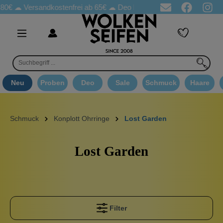
0€ ☁
Versandkostenfrei ab 65€
☁ Deo Proben in jeder Bestellung
Neu
Proben
Deo
Sale
Schmuck
Haare
Schmuck
Konplott Ohrringe
Lost Garden
Lost Garden
Filter