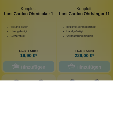
Konplott
Konplott
Lost Garden Ohrstecker 1
Lost Garden Ohrhänger 11
filigrane Blüten
opulente Schmetterlinge
Handgefertigt
Handgefertigt
Glitzerstück
Vorbestellung möglich!
1 Stück
1 Stück
Inhalt:
Inhalt:
19,90 €*
229,00 €*
Hinzufügen
Hinzufügen