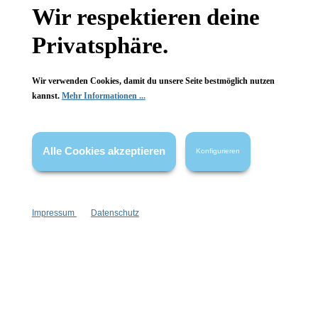
lieben.
Lost Garden
ist wie ein geheimer Garten zum Tragen
Wir respektieren deine
– voller Details, die es immer wieder neu zu entdecken gibt.
Privatsphäre.
Wir verwenden Cookies, damit du unsere Seite bestmöglich nutzen
kannst.
Mehr Informationen ...
Alle Cookies akzeptieren
Konfigurieren
Newsletter abonnieren!
Impressum
Datenschutz
Informationen
Gesetzliche Informationen