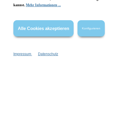
kannst.
Mehr Informationen ...
Vertrag widerrufen
* Alle Preise inkl. gesetzl. Mehrwertsteuer zzgl.
Versandkosten
,
Alle Cookies akzeptieren
Konfigurieren
wenn nicht anders angegeben.
Impressum
Datenschutz