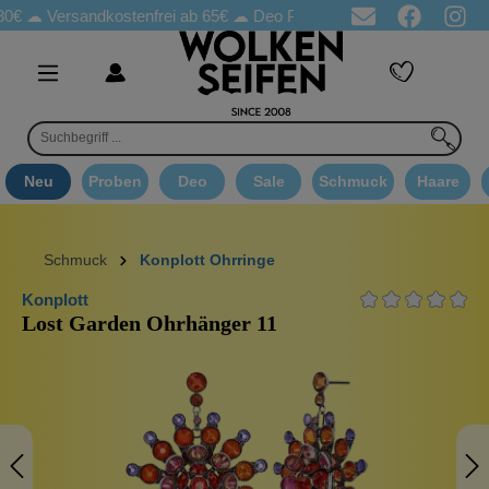
Versandkostenfrei ab 65€
☁ Deo Proben in jeder Bestellung
☁ G
Neu
Proben
Deo
Sale
Schmuck
Haare
Schmuck
Konplott Ohrringe
Konplott
Lost Garden Ohrhänger 11