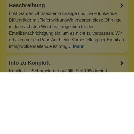
Beschreibung
Lost Garden Ohrstecker in Orange und Lila – funkelnde
Blütenräder mit TiefenwirkungWir erwarten diese Ohrringe
in den nächsten Wochen. Trage dich für die
Emailbenachrichtigung ein, um es nicht zu verpassen. Wir
erhalten nur ein Paar. Auch eine Vorbestellung per Email an
info@wolkenseifen.de ist mög…
Mehr
Info zu Konplott
Konplott — Schmuck, der auffällt. Seit 1988 kreiert
Designerin Miranda Konstantinidou von Luxemburg aus
handgefertigten Modeschmuck, der Farben, Kristalle und
außergewöhnliche Details zu echten Statement-Pieces
vereint. Jedes Stück wird mit Liebe zum Detail gefertigt und
bringt Individualität in je…
Inhaltsstoffe