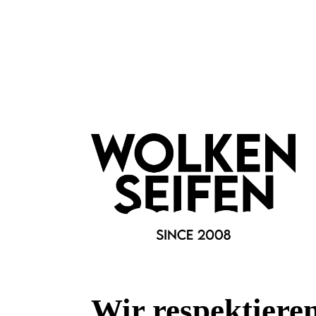
Handgefertigter Schmuck mit Kristallen
Typisch für die Soft Temptations Kollektion sind facettierte Glasp
verleihen Ohrringen, Ringen, Halsketten und Armbändern eine be
Handarbeit gefertigt.
Außergewöhnlicher Damenschmuck mit v
Die Kollektion kombiniert florale Motive mit Sternen, Ornamente
darunter Schwarz-Blau, Schwarz-Rot oder dunkles Antiksilber –
Stilvolle Schmuckstücke für Alltag und b
Ob als eleganter Blickfang am Abend oder als kreatives Statement
verspielten Designs machen jedes Schmuckstück zu einem klein
Wir respektiere