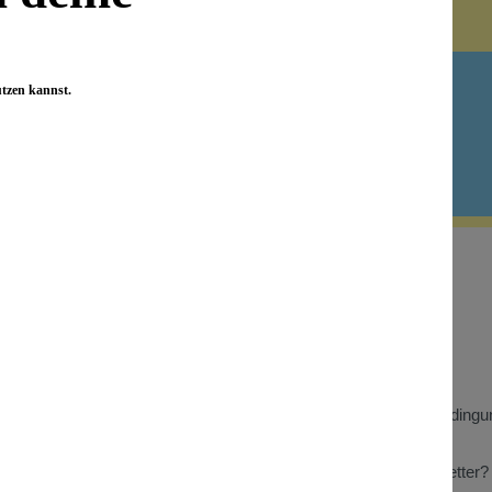
Newsletter abonnieren!
utzen kannst.
 Informationen
Wissenswertes
Benefizaktionen
Store Heidelberg
t
Store Berlin
Gewinnspiel Teilnahmebedingu
n zu Kundenbewertungen
Wiederverkäufer
Was bringt mir der Newsletter?