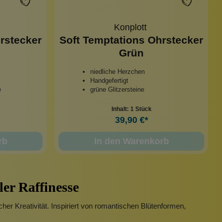
Konplott
rstecker
Soft Temptations Ohrstecker
Grün
niedliche Herzchen
Handgefertigt
e
grüne Glitzersteine
Inhalt:
1 Stück
39,90 €*
rb
In den Warenkorb
er Raffinesse
her Kreativität. Inspiriert von romantischen Blütenformen,