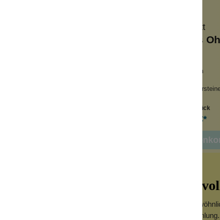
Konplott
Konplott
mptations Ohrstecker
Soft Temptations Oh
Rot
Blau
dliche Herzchen
niedliche Herzchen
dgefertigt
Handgefertigt
kelrote Glitzersteine
dunkelblaue Glitzerstein
Inhalt:
1 Stück
Inhalt:
1 Stück
39,90 €*
39,90 €*
n den Warenkorb
In den Warenko
ielter Designschmuck mit kunstvoll
et detailreiche Handarbeit mit verspielter Eleganz und außergewöhnlic
tstehen einzigartige Schmuckstücke mit fantasievoller Ausstrahlung.