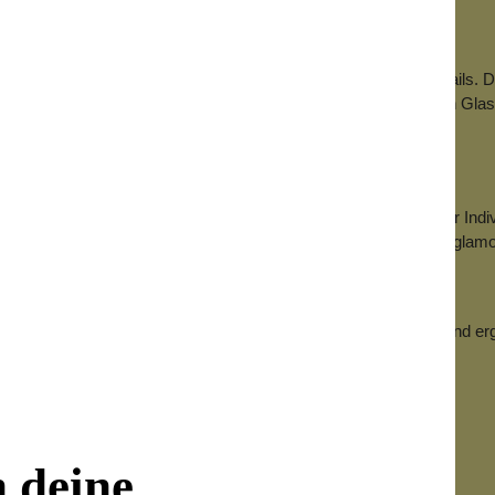
 und Glasperlen
erlen, schimmernde Kristallsteine und aufwendig gearbeitete Details. 
sondere Tiefe. Viele Schmuckstücke werden mit handgestickten Glas
erspieltem Charakter
n und funkelnden Elementen und erschafft Schmuckdesigns voller Indi
 verleihen dem Schmuck einen modernen Vintage-Charakter mit glam
esondere Anlässe
 im Alltag – Soft Temptations lässt sich vielseitig kombinieren und
en Kunstwerk mit unverwechselbarer Handschrift.
n deine