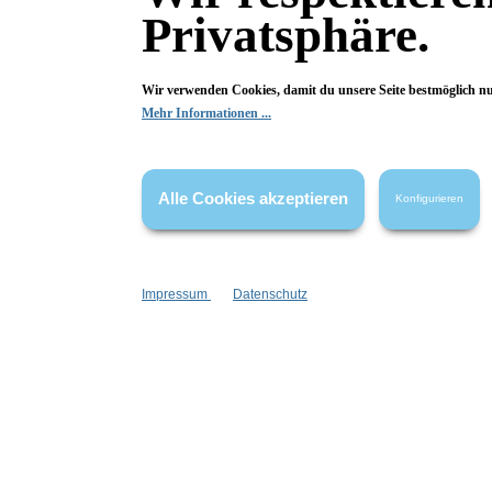
Privatsphäre.
Wir verwenden Cookies, damit du unsere Seite bestmöglich n
Mehr Informationen ...
Alle Cookies akzeptieren
Konfigurieren
Informationen
Gesetzliche
Impressum
Datenschutz
Blog
Datenschutz
Versandinformationen
AGB
Kontakt
Widerrufsrech
Cookie Einstellungen
Impressum
Zahlungsinformationen
Informatione
Newsletter