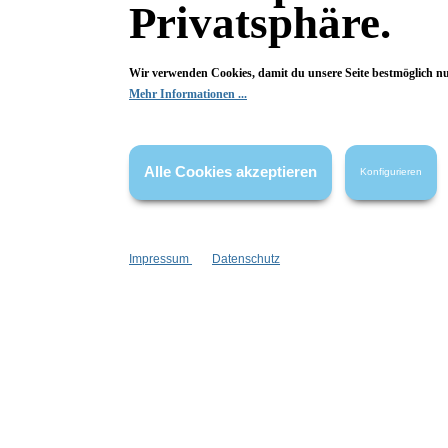
Privatsphäre.
Kollektion:
Soft Temptations
Wir verwenden Cookies, damit du unsere Seite bestmöglich n
Mehr Informationen ...
Marke:
Konplott
Metallfarbe:
Alle Cookies akzeptieren
Konfigurieren
Silber
Impressum
Datenschutz
Fragen & Antworten
Deine Frage kann entweder von uns, von Herstellern oder v