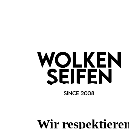
Detailreichtum
Wie typisch für KONPLOTT überzeugt auch dieses Modell dur
gestaltete Details. Die Ohrringe eignen sich perfekt für ele
stilvoller Blickfang im Alltag.
Highlights der Soft Temptations Ohrr
Kleine Herz-Ohrringe mit dunkelroten Kristallsteinen
Femininer Ohrschmuck mit romantischem Design
Handgefertigter KONPLOTT Schmuck
Funkelnde Kristalle mit elegantem Lichtspiel
Dunkles Metallfinish im modernen Vintage-Look
Damen Ohrstecker für Alltag und besondere Anlässe
Stilvolle Geschenkidee für Schmuckliebhaberinnen
Verspielter Damenschmuck mit hochwertiger Verarbei
Wir respektiere
Merkmale