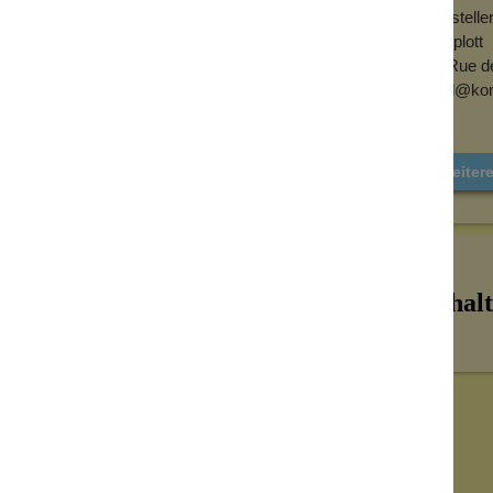
Herstell
Konplott
k divers
Konplott Specials
6, Rue d
mail@kon
nge und verleiht dem Schmuckstück eine
das Design durch facettierte Kristallsteine
efe und edlen Glanz verleihen.
Weiter
inzelner Ohrring/Ohrclip): 2,20 g
Inhalt
sem Schimmer
unkeln und sorgen für eine elegante,
lfinish und schimmernden Blautönen
er.
 mit besonderem