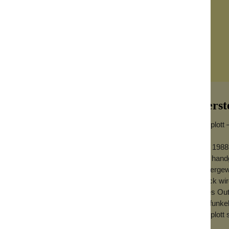
Herst
Konplott 
Seit 1988
aus handg
 – Romantischer
außergewö
Stück wird
jedes Out
Ob funkel
 Soft Temptations verbinden verspielte
Konplott 
geistern durch ihr detailreich gearbeitetes
ei jedem Lichteinfall stilvolle Akzente