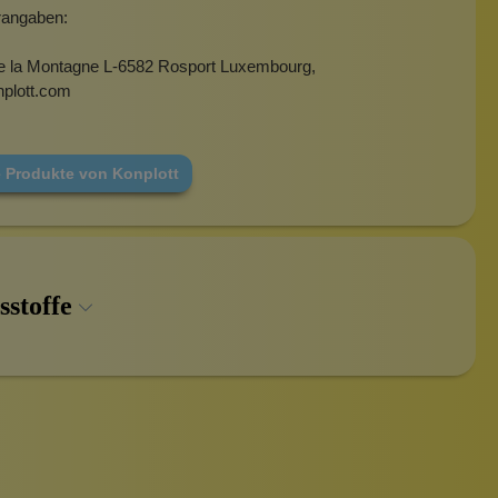
erangaben:
Broschen
e la Montagne L-6582 Rosport Luxembourg,
plott.com
e Produkte von Konplott
sstoffe