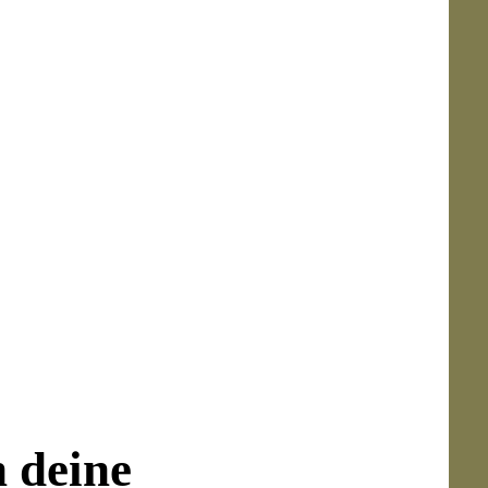
ch hochwertige Verarbeitung und liebevoll
gante Abendlooks, besondere Anlässe oder als
inge
tung
n deine