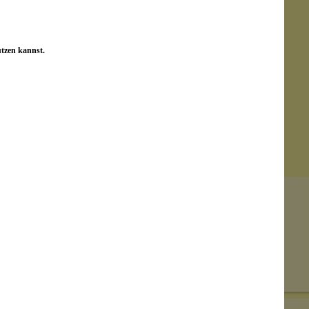
utzen kannst.
Senden
on unseren Kunden beantwortet werden.