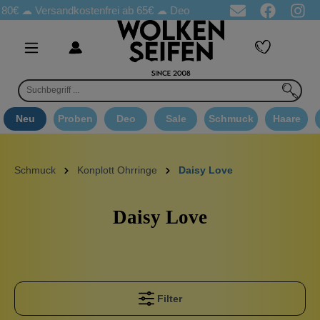
80€ ☁
Versandkostenfrei ab 65€
☁ Deo Proben in jeder Bestellung
Neu
Proben
Deo
Sale
Schmuck
Haare
Schmuck
Konplott Ohrringe
Daisy Love
Daisy Love
Filter