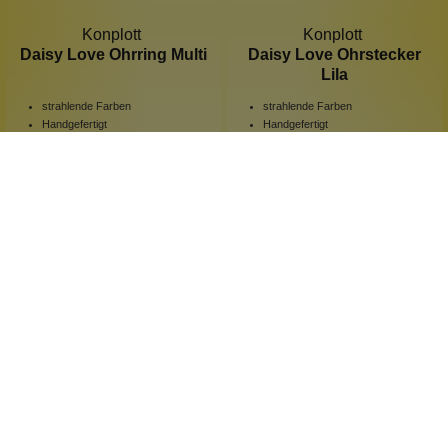
Konplott
Konplott
Daisy Love Ohrring Multi
Daisy Love Ohrstecker
Lila
strahlende Farben
strahlende Farben
Handgefertigt
Handgefertigt
verspielt elegant
verspielt elegant
1 Stück
1 Stück
Inhalt:
Inhalt:
89,90 €*
39,90 €*
Hinzufügen
Hinzufügen
Neu