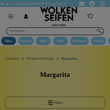
€ ☁
Versandkostenfrei ab 65€
☁ Deo Proben in jeder Bestellung
Neu
Proben
Deo
Sale
Schmuck
Haare
Schmuck
Konplott Ohrringe
Margarita
Margarita
Filter