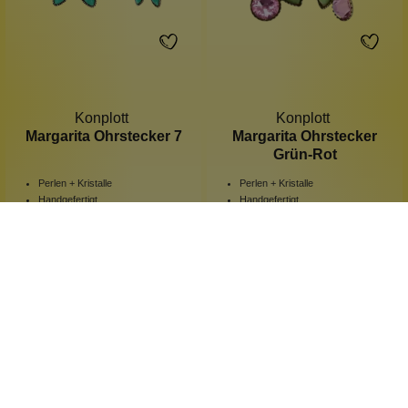
Konplott
Konplott
Margarita Ohrstecker 7
Margarita Ohrstecker
Grün-Rot
Perlen + Kristalle
Perlen + Kristalle
Handgefertigt
Handgefertigt
Keine Massenproduktion
kleines Träumchen
1 Stück
1 Stück
Inhalt:
Inhalt:
49,90 €*
29,90 €*
Hinzufügen
Hinzufügen