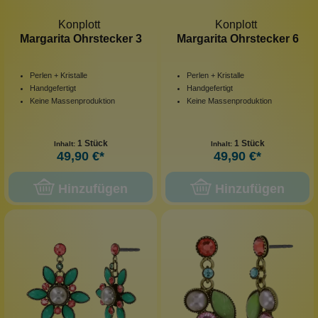
Konplott
Konplott
Margarita Ohrstecker 3
Margarita Ohrstecker 6
Perlen + Kristalle
Perlen + Kristalle
Handgefertigt
Handgefertigt
Keine Massenproduktion
Keine Massenproduktion
1 Stück
1 Stück
Inhalt:
Inhalt:
49,90 €*
49,90 €*
Hinzufügen
Hinzufügen