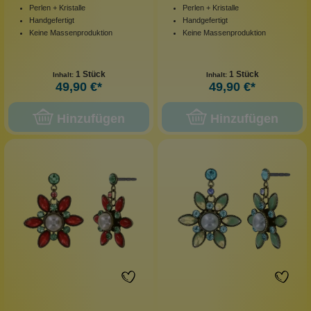
Perlen + Kristalle
Perlen + Kristalle
Handgefertigt
Handgefertigt
Keine Massenproduktion
Keine Massenproduktion
1 Stück
1 Stück
Inhalt:
Inhalt:
49,90 €*
49,90 €*
Hinzufügen
Hinzufügen