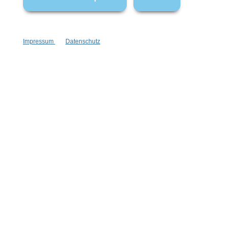
Ob Hochzeit, Dinner, Event oder stilvolle Everyday-Looks –
KONPLOTT Schmuck setzt glänzende Akzente. Die
Kombination aus handgefertigter Verarbeitung, modernen
Impressum
Datenschutz
Formen und klassischen Perlendetails macht die Kollektion zu
einer beliebten Wahl für Frauen, die außergewöhnlichen
Modeschmuck suchen.
Newsletter abonnieren!