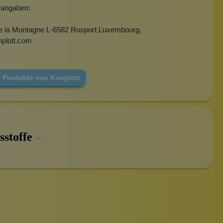
erangaben:
Broschen
e la Montagne L-6582 Rosport Luxembourg,
plott.com
e Produkte von Konplott
sstoffe