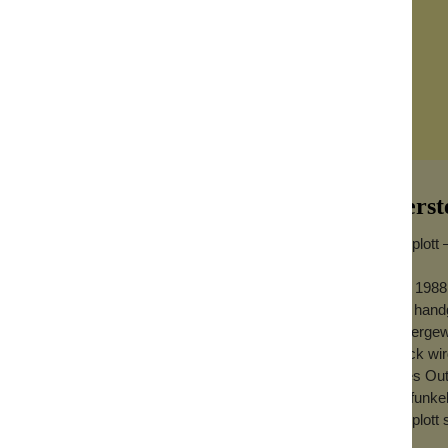
Herst
Konplott 
Seit 1988
aus handg
– Elegante Ohrhänger
außergewö
Stück wird
jedes Out
Ob funkel
trahlen pure Eleganz und feminine
Konplott 
 und der harmonischen Farbkomposition wirken
egung einfangen. Ein Schmuckstück voller