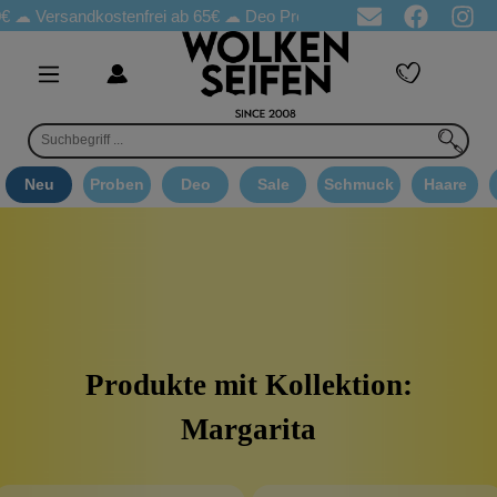
☁
Versandkostenfrei ab 65€
☁ Deo Proben in jeder Bestellung
☁
Neu
Proben
Deo
Sale
Schmuck
Haare
Produkte mit Kollektion:
Margarita