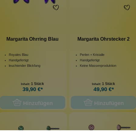
Margarita Ohrring Blau
Margarita Ohrstecker 2
Royales Blau
Perlen + Kristalle
Handgefertigt
Handgefertigt
leuchtender Blickfang
Keine Massenproduktion
1 Stück
1 Stück
Inhalt:
Inhalt:
39,90 €*
49,90 €*
Hinzufügen
Hinzufügen