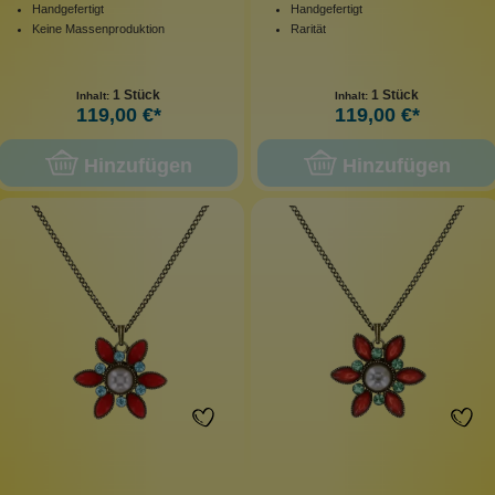
Handgefertigt
Handgefertigt
Keine Massenproduktion
Rarität
1 Stück
1 Stück
Inhalt:
Inhalt:
119,00 €*
119,00 €*
Hinzufügen
Hinzufügen