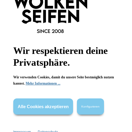
Margarita Ring 1
Margarita Ring 2
Wir respektieren deine
Privatsphäre.
Perlen + Kristalle
Perlen + Kristalle
Handgefertigt
Handgefertigt
Keine Massenproduktion
Keine Massenproduktion
Wir verwenden Cookies, damit du unsere Seite bestmöglich nutzen
kannst.
Mehr Informationen ...
1 Stück
1 Stück
Inhalt:
Inhalt:
34,90 €*
34,90 €*
Alle Cookies akzeptieren
Konfigurieren
Hinzufügen
Hinzufügen
Neu