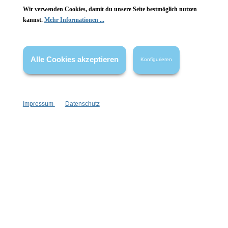
Wir verwenden Cookies, damit du unsere Seite bestmöglich nutzen
Vertrag widerrufen
kannst.
Mehr Informationen ...
* Alle Preise inkl. gesetzl. Mehrwertsteuer zzgl.
Versandkosten
,
wenn nicht anders angegeben.
Alle Cookies akzeptieren
Konfigurieren
Impressum
Datenschutz