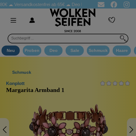
ersandkostenfrei ab 65€
☁ Deo Proben in jeder Bestellung
☁ G
Neu
Proben
Deo
Sale
Schmuck
Haare
Schmuck
Konplott
Margarita Armband 1