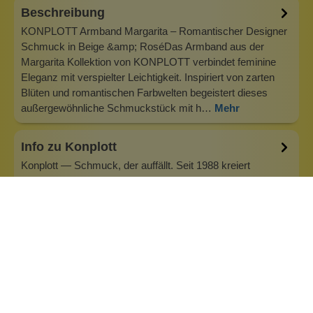
Beschreibung
KONPLOTT Armband Margarita – Romantischer Designer
Schmuck in Beige &amp; RoséDas Armband aus der
Margarita Kollektion von KONPLOTT verbindet feminine
Eleganz mit verspielter Leichtigkeit. Inspiriert von zarten
Blüten und romantischen Farbwelten begeistert dieses
außergewöhnliche Schmuckstück mit h…
Mehr
Info zu Konplott
Konplott — Schmuck, der auffällt. Seit 1988 kreiert
Designerin Miranda Konstantinidou von Luxemburg aus
handgefertigten Modeschmuck, der Farben, Kristalle und
außergewöhnliche Details zu echten Statement-Pieces
vereint. Jedes Stück wird mit Liebe zum Detail gefertigt und
bringt Individualität in je…
Inhaltsstoffe