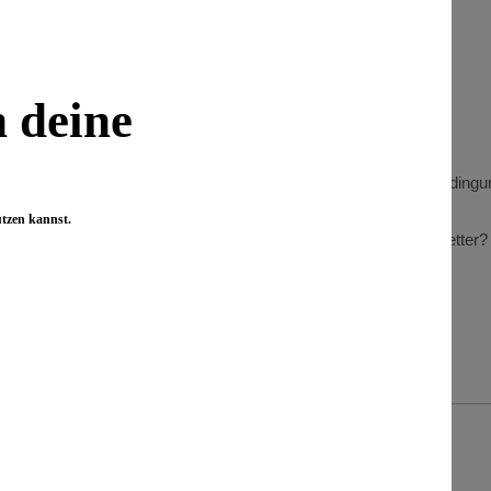
 Informationen
Wissenswertes
Benefizaktionen
n deine
Store Heidelberg
t
Store Berlin
Gewinnspiel Teilnahmebedingu
n zu Kundenbewertungen
Wiederverkäufer
utzen kannst.
Was bringt mir der Newsletter?
Presse