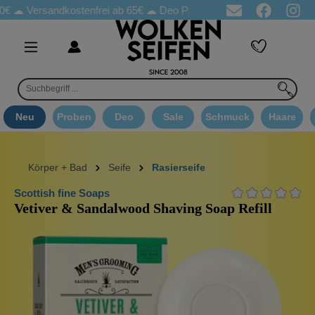
andkostenfrei ab 65€
☁ Deo Proben in jeder Bestellung
☁ Good
Neu
Proben
Deo
Sale
Schmuck
Haare
Körper + Bad
Seife
Rasierseife
Scottish fine Soaps
Vetiver & Sandalwood Shaving Soap Refill