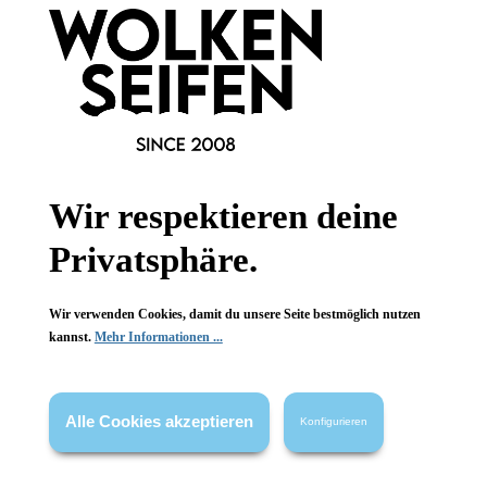
Newsletter abonnieren!
Wir respektieren deine
Informationen
Privatsphäre.
Gesetzliche Informationen
Wir verwenden Cookies, damit du unsere Seite bestmöglich nutzen
Wissenswertes
kannst.
Mehr Informationen ...
FAQ
Alle Cookies akzeptieren
Konfigurieren