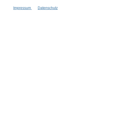
Vertrag widerrufen
Impressum
Datenschutz
* Alle Preise inkl. gesetzl. Mehrwertsteuer zzgl.
Versandkosten
,
wenn nicht anders angegeben.