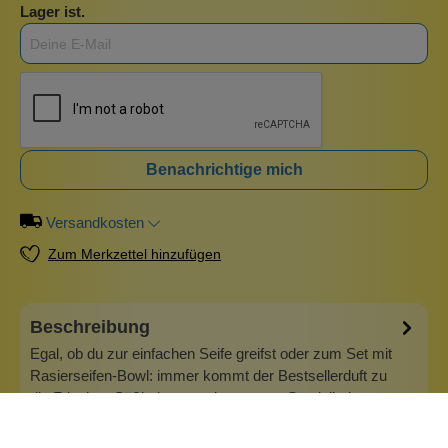
Lager ist.
Benachrichtige mich
Versandkosten
Zum Merkzettel hinzufügen
Beschreibung
Egal, ob du zur einfachen Seife greifst oder zum Set mit
Rasierseifen-Bowl: immer kommt der Bestsellerduft zu
dir. Frisches Süßholzgras mit warmem Sandelholz
verwöhnt deine Nase während der Rasur. Die Formulatur
der Rasierseife ist so konzipiert, dass sie wirklich reichlich