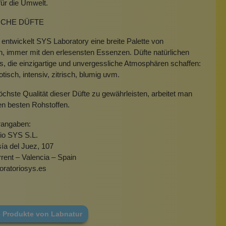
ür die Umwelt.
ICHE DÜFTE
 entwickelt SYS Laboratory eine breite Palette von
, immer mit den erlesensten Essenzen. Düfte natürlichen
, die einzigartige und unvergessliche Atmosphären schaffen:
otisch, intensiv, zitrisch, blumig uvm.
chste Qualität dieser Düfte zu gewährleisten, arbeitet man
en besten Rohstoffen.
rangaben:
io SYS S.L.
ía del Juez, 107
rent – Valencia – Spain
ratoriosys.es
e Produkte von Labnatur