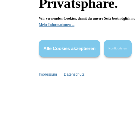
Privatsphäre.
Begeistert? Dann los!
Wir verwenden Cookies, damit du unsere Seite bestmöglich n
Wir freuen uns über deine Bewertung. Damit hilfst du uns,
Mehr Informationen ...
auch Andere zu begeistern.
Hier Bewertung abgeben
Alle Cookies akzeptieren
Konfigurieren
Die Bewertungen werden vor ihrer Veröffentlichung nicht auf ihre
Echtheit überprüft. Sie können daher auch von Verbrauchern stammen,
die die bewerteten Produkte tatsächlich gar nicht erworben/genutzt
haben.
Impressum
Datenschutz