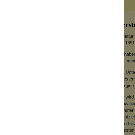
Herst
Labnatur 
Seit 1991
Wir haben
 Süßmandelöl hergestellt, um die
Sortimen
ne Haut mit Feuchtigkeit versorgt und dir
Das Unter
neuesten 
Energien 
Hier wird
endenden und entzündungshemmenden
Innovatio
 durch Allantoin, einen Inhaltsstoff, der in
höchster 
elöl ist sehr reich an Vitamin E,
Hauptziel
uchtigkeit zu verlieren. Perfekt für die
Bedürfnis
schädigter Haut, Rauheit, Reizungen und
neuesten