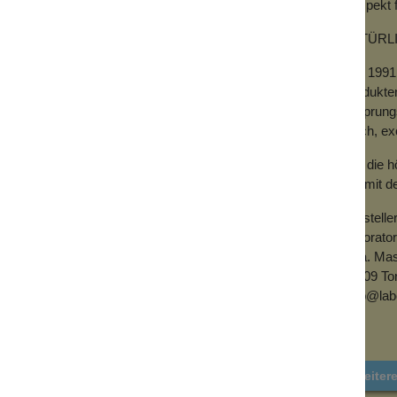
Respekt f
NATÜRL
ntioxidans, regeneriert und verbessert den
hindern. Dieses Produkt hat die spezielle
Seit 1991
n, und Aloe Vera, um die Haut nach der
Produkten
 hinaus wird deine Haut nach der Rasur mit
Ursprungs
von Allantoin, das dazu beiträgt,
frisch, ex
de in der Haut entsteht.
Um die hö
nur mit d
Herstelle
Laborator
Ctra. Mas
46909 Tor
web@labo
Weiter