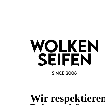
Haar & Haut-Typ:
für jede Haut
trockene Haut
Marke:
Labnatur
Fragen & Antworten
Deine Frage kann entweder von uns, von Herstellern oder v
Bewertungen
Wir respektiere
0 von 0 Bewertungen