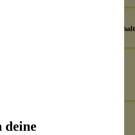
Inhalt
Senden
on unseren Kunden beantwortet werden.
n deine
Bewertungen nur in der aktuellen Sprache anzeigen.