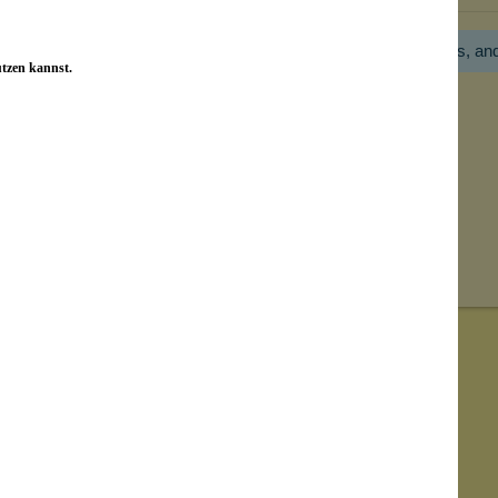
Hier gibt es noch gar keine Bewertung! Bitte hilf uns, an
utzen kannst.