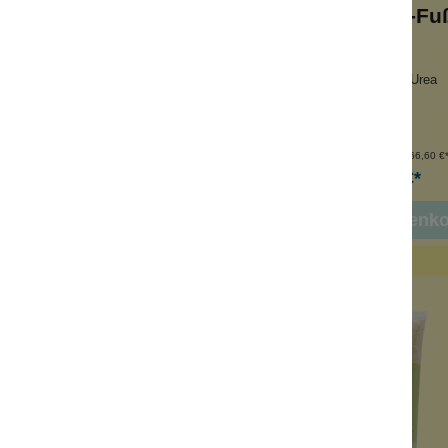
ecken-Gesichtscreme
Anti-Hornhaut-F
n Pigmentflecken
mit Aloe Vera und Urea
iacinamide
für weiche Fersen
Aknenarben
für Sommerfüße
nhalt:
50 ml
Inhalt:
150 ml
(399,80 €*/l)
(66,60 €*
19,99 €*
9,99 €*
 den Warenkorb
In den Warenk