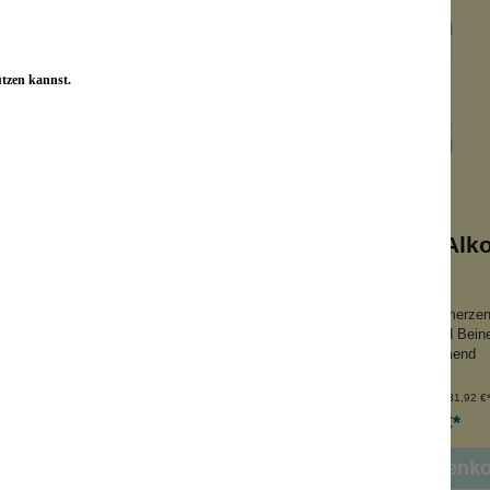
utzen kannst.
o Facial Toner
Cannabis-Alk
ranatapfel + Aloe Vera
lindert Muskelschmerze
amille + Panthenol
für müde Füße und Bein
et Feuchtigkeit
entzündungshemmend
nhalt:
250 ml
Inhalt:
125 ml
(39,96 €*/l)
(31,92 €*
9,99 €*
3,99 €*
 den Warenkorb
In den Warenk