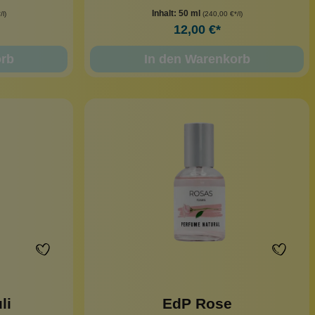
Inhalt:
50 ml
l)
(240,00 €*/l)
12,00 €*
orb
In den Warenkorb
li
EdP Rose