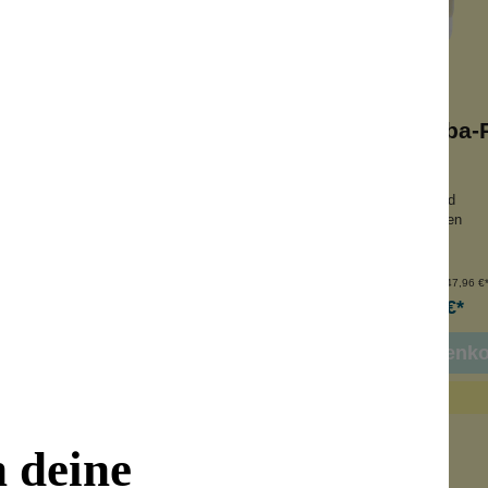
Arganölseife
Avocado-Jojoba-
rockener Haut
mit Bora-Bora-Sand
euen Glow
entfernt Unreinheiten
tigkeitsspendend
strafft die Haut
nhalt:
100 g
Inhalt:
250 ml
(69,90 €*/kg)
(47,96 €*
6,99 €*
11,99 €*
 den Warenkorb
In den Warenk
n deine