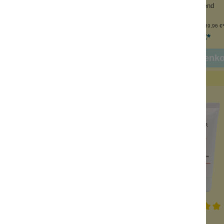
ündunghemmend
entzündunghemmend
nhalt:
250 ml
Inhalt:
250 ml
(39,96 €*/l)
(39,96 €*
9,99 €*
9,99 €*
 den Warenkorb
In den Warenk