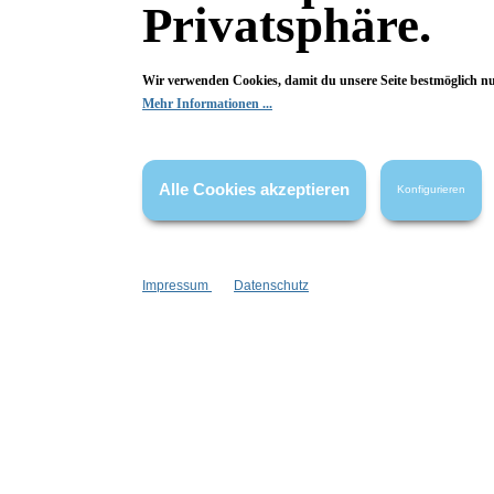
Privatsphäre.
Wir verwenden Cookies, damit du unsere Seite bestmöglich n
Mehr Informationen ...
Alle Cookies akzeptieren
Konfigurieren
Bio Facial Cleanser Gel
Bi
Impressum
Datenschutz
mit Granatapfel + Kamille
mit G
Aloe-Vera-Basis
mit K
mit grünem Tee
spend
Inhalt:
150 ml
I
(99,93 €*/l)
14,99 €*
In den Warenkorb
In