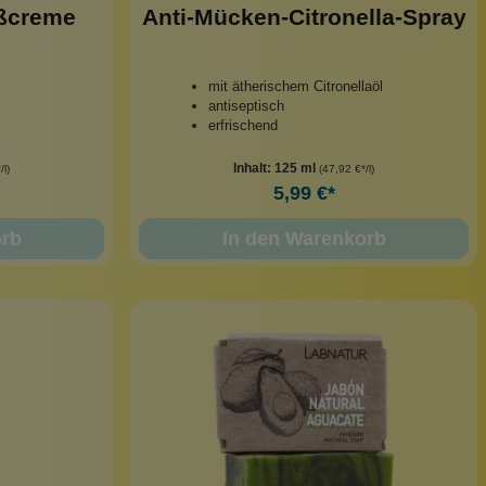
ußcreme
Anti-Mücken-Citronella-Spray
mit ätherischem Citronellaöl
antiseptisch
erfrischend
Inhalt:
125 ml
/l)
(47,92 €*/l)
5,99 €*
orb
In den Warenkorb