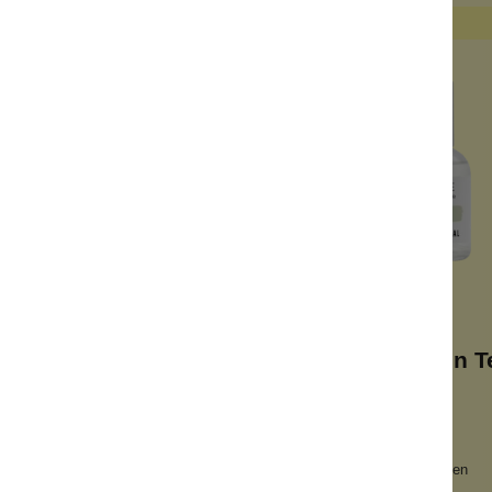
EdP Coconut
EdP Green T
nhaltender Duft
frischer Duft
sch und süß
energetisierend
bsfeeling
schafft Wohlbefinden