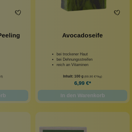
Peeling
Avocadoseife
bei trockener Haut
bei Dehnungsstreifen
reich an Vitaminen
Inhalt:
100 g
/l)
(69,90 €*/kg)
6,99 €*
orb
In den Warenkorb