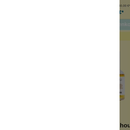
nhalt:
50 ml
Inhalt:
50 ml
(240,00 €*/l)
(240,00 €*/
12,00 €*
12,00 €*
 den Warenkorb
In den Warenk
 Orangenblüte
EdP Patchou