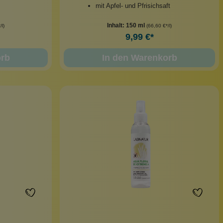
mit Apfel- und Pfrisichsaft
Inhalt:
150 ml
/l)
(66,60 €*/l)
9,99 €*
orb
In den Warenkorb