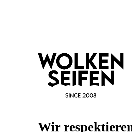
Arganöl-Gesichtscreme
hoher Arganölanteil
bei t
mit Sheabutter
für n
Anti-Aging
feuch
Inhalt:
50 ml
I
(399,80 €*/l)
19,99 €*
In den Warenkorb
In
Wir respektiere