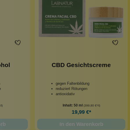
ohol
CBD Gesichtscreme
n
gegen Faltenbildung
e
reduziert Rötungen
antioxidativ
Inhalt:
50 ml
/l)
(399,80 €*/l)
19,99 €*
orb
In den Warenkorb