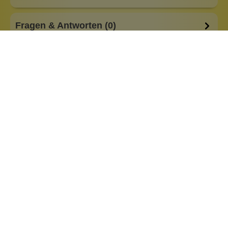
Fragen & Antworten (0)
Besonderheiten:
alkoholfrei
basisch
feste Form
low Waste
plastikfreie Verpackung
Eigenschaften:
Vegan
Haar & Haut-Typ:
für jede Haut
trockene Haut
Marke:
Labnatur