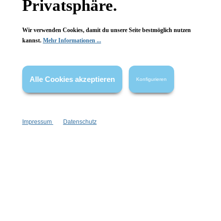
Privatsphäre.
Wir verwenden Cookies, damit du unsere Seite bestmöglich nutzen
kannst.
Mehr Informationen ...
Informationen
Gesetzliche Informationen
Alle Cookies akzeptieren
Konfigurieren
Wissenswertes
FAQ
Impressum
Datenschutz
Vertrag widerrufen
* Alle Preise inkl. gesetzl. Mehrwertsteuer zzgl.
Versandkosten
,
wenn nicht anders angegeben.