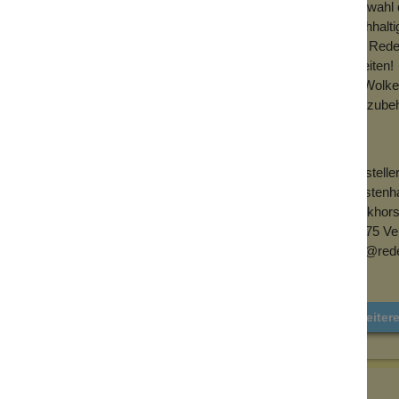
Auswahl d
nachhalti
von Rede
bereiten!
Im Wolke
Badzubeh
Herstelle
Bürsten
Bockhors
33775 Ve
info@red
Weiter