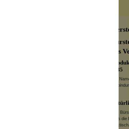
Herst
Bürst
aus V
age liegen. Dadurch sich bildende Seifen-Wasser-
bzw. das Öl, mit der die Ablage behandelt wurde)
Produk
Möglichkeit haben, vollständig zu trocknen.
1935
Der Name 
Verbindun
st praktisch und so wird sie bestimmt auch benutzt
 Organza auf der Ablage festbinden.
Natürli
Das Bürs
dass die 
praktisch