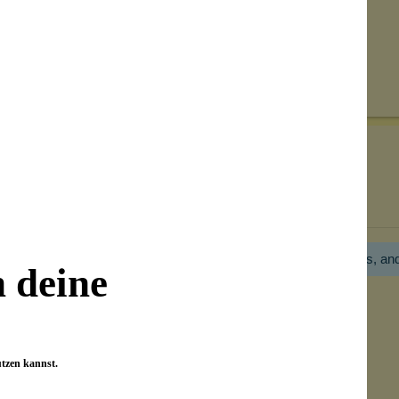
Senden
on unseren Kunden beantwortet werden.
Bewertungen nur in der aktuellen Sprache anzeigen.
Hier gibt es noch gar keine Bewertung! Bitte hilf uns, an
n deine
utzen kannst.