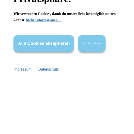
Wir verwenden Cookies, damit du unsere Seite bestmöglich nutzen
kannst.
Mehr Informationen ...
Vertrag widerrufen
Alle Cookies akzeptieren
Konfigurieren
* Alle Preise inkl. gesetzl. Mehrwertsteuer zzgl.
Versandkosten
,
wenn nicht anders angegeben.
Impressum
Datenschutz