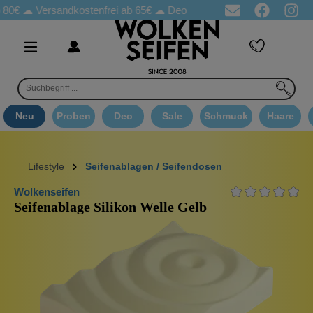
☁
Versandkostenfrei ab 65€
☁ Deo Proben in jeder Bestellung
☁ 
Neu
Proben
Deo
Sale
Schmuck
Haare
Lifestyle
Seifenablagen / Seifendosen
Wolkenseifen
Seifenablage Silikon Welle Gelb