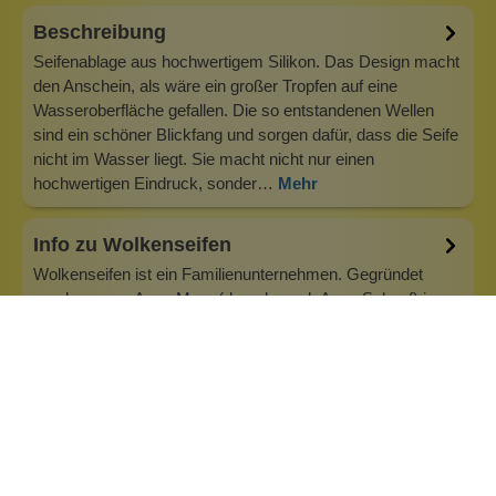
Beschreibung
Seifenablage aus hochwertigem Silikon. Das Design macht
den Anschein, als wäre ein großer Tropfen auf eine
Wasseroberfläche gefallen. Die so entstandenen Wellen
sind ein schöner Blickfang und sorgen dafür, dass die Seife
nicht im Wasser liegt. Sie macht nicht nur einen
hochwertigen Eindruck, sonder…
Mehr
Info zu Wolkenseifen
Wolkenseifen ist ein Familienunternehmen. Gegründet
wurde es von Anne Merz (damals noch Anne Schaaf) im
Jahr 2008. Als Alleinerziehende zog sie die kleine Firma
nebenberuflich hoch. Der Zuspruch unserer Kunden gibt ihr
bis heute das gute Gefühl, dass sich all das gelohnt hat und
wir freuen uns, je…
Inhaltsstoffe