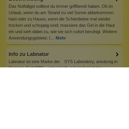
Das Notfallgel solltest du immer griffbereit haben. Ob im
Urlaub, wenn du am Strand zu viel Sonne abbekommen
hast oder zu Hause, wenn die Schienbeine mal wieder
trocken und schuppig sind: massiere das Gel in die Haut
ein und sieh dabei zu, wie sie sich sofort beruhigt. Weitere
Anwendungsgebiete: I…
Mehr
Info zu Labnatur
Labnatur ist eine Marke der SYS Laboratory, ansässig in
Spanien. Seit 1991 entwickelt und produziert der
Hersteller Naturkosmetik. Wir haben dir einige der
interessantesten Naturseifen aus dem Sortiment
herausgesucht. Das Unternehmen sitzt in Torrent
(Valencia). Die Produktion ist mit den neuest…
Inhaltsstoffe
Bewertungen (0)