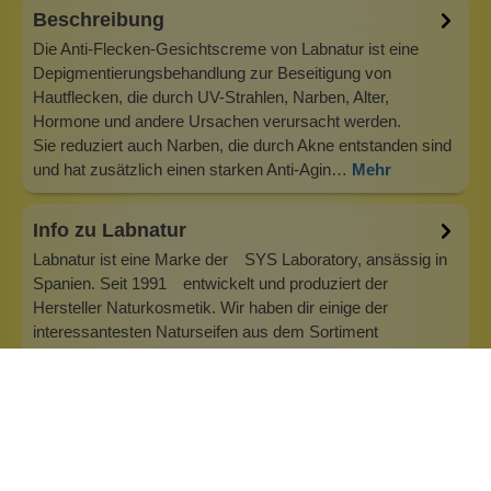
Beschreibung
Die Anti-Flecken-Gesichtscreme von Labnatur ist eine
Depigmentierungsbehandlung zur Beseitigung von
Hautflecken, die durch UV-Strahlen, Narben, Alter,
Hormone und andere Ursachen verursacht werden.
Sie reduziert auch Narben, die durch Akne entstanden sind
und hat zusätzlich einen starken Anti-Agin…
Mehr
Info zu Labnatur
Labnatur ist eine Marke der SYS Laboratory, ansässig in
Spanien. Seit 1991 entwickelt und produziert der
Hersteller Naturkosmetik. Wir haben dir einige der
interessantesten Naturseifen aus dem Sortiment
herausgesucht. Das Unternehmen sitzt in Torrent
(Valencia). Die Produktion ist mit den neuest…
Inhaltsstoffe