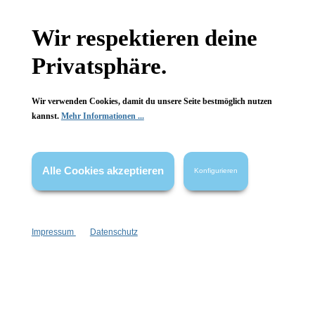
Gesetzliche Informationen
Wir respektieren deine
Wissenswertes
Privatsphäre.
FAQ
Wir verwenden Cookies, damit du unsere Seite bestmöglich nutzen
kannst.
Mehr Informationen ...
Vertrag widerrufen
Alle Cookies akzeptieren
Konfigurieren
* Alle Preise inkl. gesetzl. Mehrwertsteuer zzgl.
Versandkosten
,
wenn nicht anders angegeben.
Impressum
Datenschutz