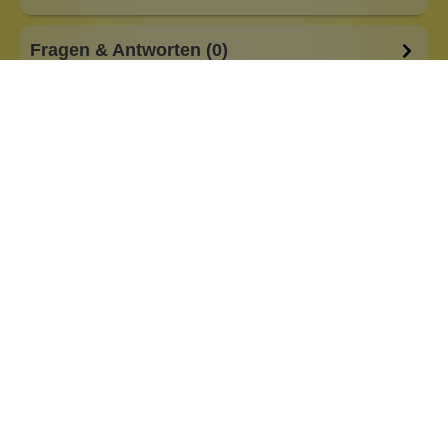
Fragen & Antworten (0)
Besonderheiten:
alkoholfrei
basisch
feste Form
low Waste
plastikfreie Verpackung
Eigenschaften:
Vegan
Haar & Haut-Typ:
Teenagerhaut
fettige Haut
unreine Haut
Marke:
Labnatur