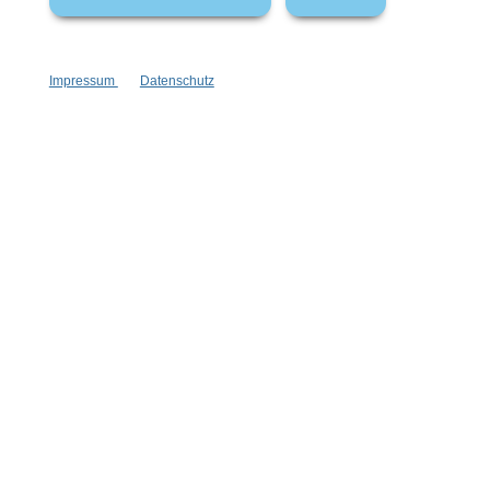
Impressum
Datenschutz
Wolkenseife mit Aktivkohle
mit Aktivkohle
bei unreiner Haut
absorbiert Fett
100 g
Inhalt:
(59,90 €*/kg)
Ab
5,99 €*