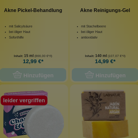
Akne Pickel-Behandlung
Akne Reinigungs-Gel
mit Salicylsäure
mit Stachelbeere
bei öliger Haut
bei öliger Haut
Soforthilfe
antioxidativ
15 ml
140 ml
Inhalt:
(866,00 €*/l)
Inhalt:
(107,07 €*/l)
12,99 €*
14,99 €*
Hinzufügen
Hinzufügen
leider vergriffen