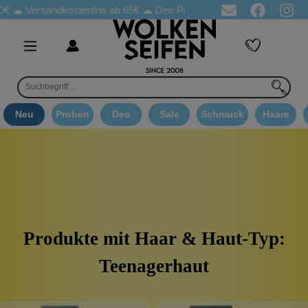
 ☁
Versandkostenfrei ab 65€
☁ Deo Proben in jeder Bestellung
☁
Neu
Proben
Deo
Sale
Schmuck
Haare
Produkte mit Haar & Haut-Typ:
Teenagerhaut