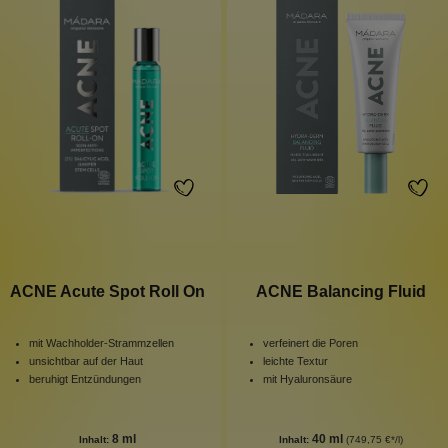
ACNE Acute Spot Roll On
ACNE Balancing Fluid
mit Wachholder-Strammzellen
verfeinert die Poren
unsichtbar auf der Haut
leichte Textur
beruhigt Entzündungen
mit Hyaluronsäure
8 ml
40 ml
Inhalt:
Inhalt:
(749,75 €*/l)