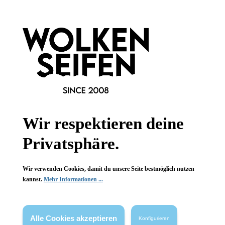
Teebaumölseife
Wildrosenseife
bei fettiger Haut
bei unreiner Haut
gegen Akne
entzündungshemmend
auch für Teenager
gegen Altersflecken
100 g
100 g
Inhalt:
(69,90 €*/kg)
Inhalt:
(69,90 €*/kg)
6,99 €*
6,99 €*
Wir respektieren deine
Hinzufügen
Hinzufügen
Privatsphäre.
Wir verwenden Cookies, damit du unsere Seite bestmöglich nutzen
leider vergriffen
kannst.
Mehr Informationen ...
Alle Cookies akzeptieren
Konfigurieren