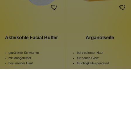
Aktivkohle Facial Buffer
Arganölseife
getränkter Schwamm
bei trockener Haut
mit Mangobutter
für neuen Glow
bei unreiner Haut
feuchtigkeitsspendend
100 g
100 g
Inhalt:
(89,90 €*/kg)
Inhalt:
(69,90 €*/kg)
8,99 €*
6,99 €*
Hinzufügen