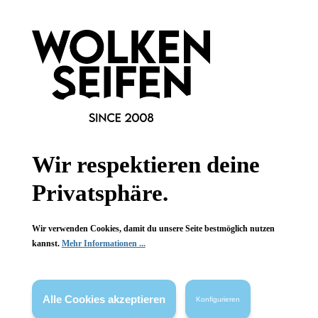
Informationen
Gesetzliche Informationen
Wissenswertes
FAQ
Wir respektieren deine
Privatsphäre.
Vertrag widerrufen
* Alle Preise inkl. gesetzl. Mehrwertsteuer zzgl.
Versandkosten
,
Wir verwenden Cookies, damit du unsere Seite bestmöglich nutzen
wenn nicht anders angegeben.
kannst.
Mehr Informationen ...
Alle Cookies akzeptieren
Konfigurieren