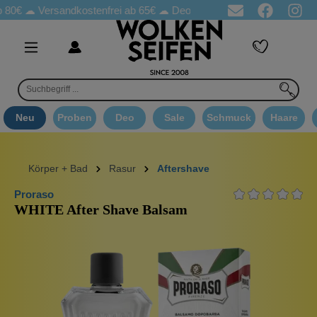
☁
Versandkostenfrei ab 65€
☁ Deo Proben in jeder Bestellung
☁
Neu
Proben
Deo
Sale
Schmuck
Haare
Körper + Bad
Rasur
Aftershave
Proraso
WHITE After Shave Balsam