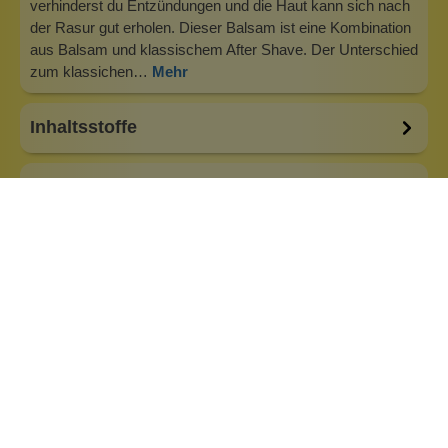
verhinderst du Entzündungen und die Haut kann sich nach
der Rasur gut erholen. Dieser Balsam ist eine Kombination
aus Balsam und klassischem After Shave. Der Unterschied
zum klassichen…
Mehr
Inhaltsstoffe
Bewertungen (0)
Fragen & Antworten (0)
Besonderheiten:
alkoholfrei
Eigenschaften:
Vegan
Marke: