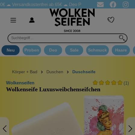
ersandkostenfrei ab 65€
☁ Deo Proben in jeder Bestellung
☁ G
Neu
Proben
Deo
Sale
Schmuck
Haare
Körper + Bad
Duschen
Duschseife
Wolkenseifen
(1)
Wolkenseife Luxusweibchenseifchen