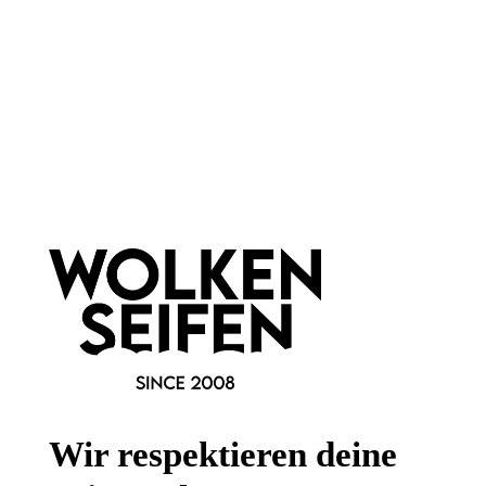
Klar`s Kirschblüte &
Klar`s Lavendelseife
Reismilch Seife
100 g
100 g
Inhalt:
(59,90 €*/kg)
Inhalt:
(59,90 €*/kg)
5,99 €*
5,99 €*
Wir respektieren deine