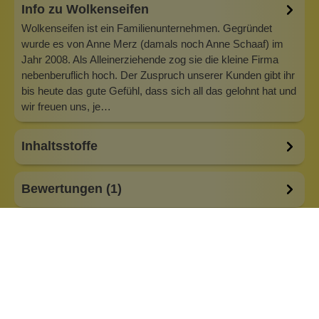
Info zu Wolkenseifen
Wolkenseifen ist ein Familienunternehmen. Gegründet
wurde es von Anne Merz (damals noch Anne Schaaf) im
Jahr 2008. Als Alleinerziehende zog sie die kleine Firma
nebenberuflich hoch. Der Zuspruch unserer Kunden gibt ihr
bis heute das gute Gefühl, dass sich all das gelohnt hat und
wir freuen uns, je…
Inhaltsstoffe
Bewertungen (1)
Fragen & Antworten (0)
Anlass:
aus der Manufaktur