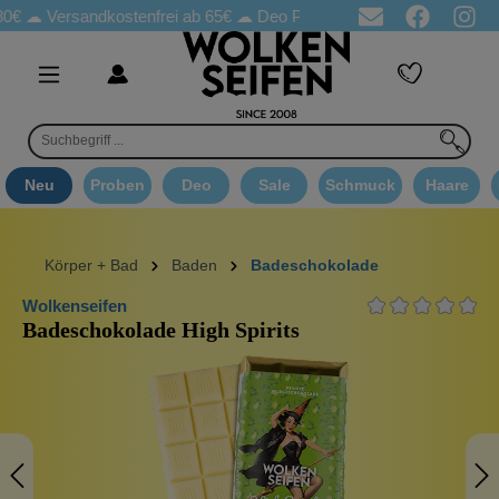
Versandkostenfrei ab 65€
☁ Deo Proben in jeder Bestellung
☁ 
Neu
Proben
Deo
Sale
Schmuck
Haare
Körper + Bad
Baden
Badeschokolade
Wolkenseifen
Badeschokolade High Spirits