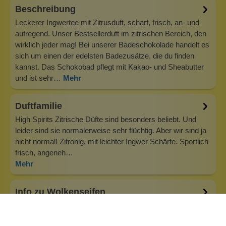
Beschreibung
Leckerer Ingwertee mit Zitrusduft, scharf, frisch, an- und
aufregend. Unser Bestsellerduft im zitrischen Bereich, den
wirklich jeder mag! Bei unserer Badeschokolade handelt es
sich um einen der edelsten Badezusätze, die du finden
kannst. Das Schokobad pflegt mit Kakao- und Sheabutter
und ist sehr…
Mehr
Duftfamilie
High Spirits Zitrische Düfte sind besonders beliebt. Und
leider sind sie normalerweise sehr flüchtig. Aber wir sind ja
nicht normal! Zitronig, mit leichter Ingwer Schärfe. Sportlich
frisch, angeneh…
Mehr
Info zu Wolkenseifen
Wolkenseifen ist ein Familienunternehmen. Gegründet
wurde es von Anne Merz (damals noch Anne Schaaf) im