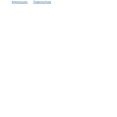
* Alle Preise inkl. gesetzl. Mehrwertsteuer zzgl.
Versandkosten
,
Impressum
Datenschutz
wenn nicht anders angegeben.