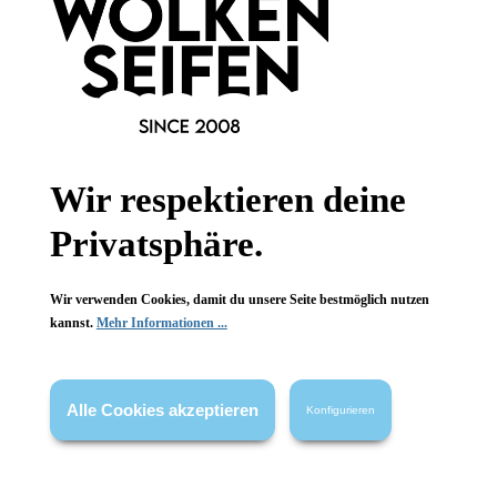
Informationen
Wir respektieren deine
Gesetzliche Informationen
Privatsphäre.
Wissenswertes
Wir verwenden Cookies, damit du unsere Seite bestmöglich nutzen
FAQ
kannst.
Mehr Informationen ...
Alle Cookies akzeptieren
Konfigurieren
Vertrag widerrufen