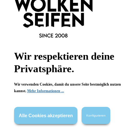
Informationen
Wir respektieren deine
Gesetzliche Informationen
Privatsphäre.
Wissenswertes
Wir verwenden Cookies, damit du unsere Seite bestmöglich nutzen
FAQ
kannst.
Mehr Informationen ...
Alle Cookies akzeptieren
Konfigurieren
Vertrag widerrufen