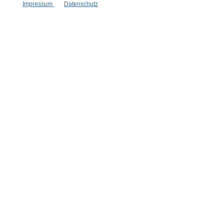
* Alle Preise inkl. gesetzl. Mehrwertsteuer zzgl.
Versandkosten
,
Impressum
Datenschutz
wenn nicht anders angegeben.