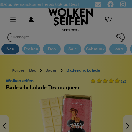
☁
Versandkostenfrei ab 65€
☁ Deo Proben in jeder Bestellung
☁ 
Neu
Proben
Deo
Sale
Schmuck
Haare
Körper + Bad
Baden
Badeschokolade
Wolkenseifen
(2)
Badeschokolade Dramaqueen