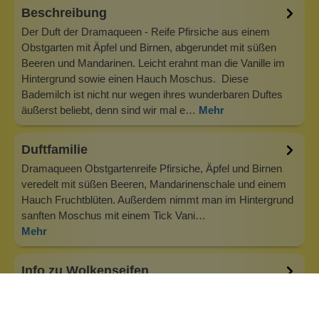
Beschreibung
Der Duft der Dramaqueen - Reife Pfirsiche aus einem
Obstgarten mit Äpfel und Birnen, abgerundet mit süßen
Beeren und Mandarinen. Leicht erahnt man die Vanille im
Hintergrund sowie einen Hauch Moschus. Diese
Bademilch ist nicht nur wegen ihres wunderbaren Duftes
äußerst beliebt, denn sind wir mal e…
Mehr
Duftfamilie
Dramaqueen Obstgartenreife Pfirsiche, Äpfel und Birnen
veredelt mit süßen Beeren, Mandarinenschale und einem
Hauch Fruchtblüten. Außerdem nimmt man im Hintergrund
sanften Moschus mit einem Tick Vani…
Mehr
Info zu Wolkenseifen
Wolkenseifen ist ein Familienunternehmen. Gegründet
wurde es von Anne Merz (damals noch Anne Schaaf) im