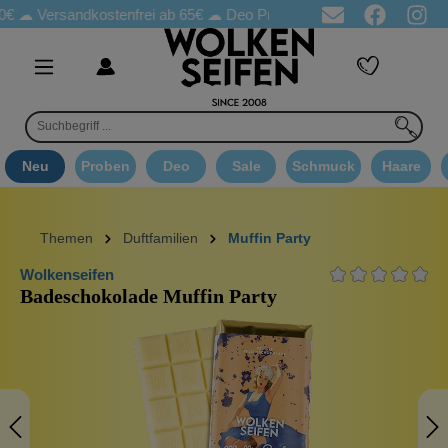
ersandkostenfrei ab 65€
☁ Deo Proben in jeder Bestellung
☁ G
Neu
Proben
Deo
Sale
Schmuck
Haare
Themen
Duftfamilien
Muffin Party
Wolkenseifen
Badeschokolade Muffin Party