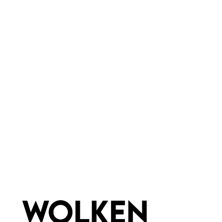
Muffin Party
Eigenschaften:
Vegan
feuchtigkeitsspendend
Haar & Haut-Typ:
für jede Haut
Marke:
Wolkenseifen
Newsletter abonnieren!