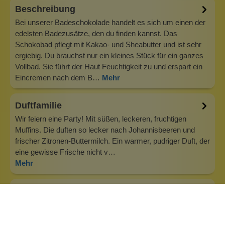
Beschreibung
Bei unserer Badeschokolade handelt es sich um einen der
edelsten Badezusätze, den du finden kannst. Das
Schokobad pflegt mit Kakao- und Sheabutter und ist sehr
ergiebig. Du brauchst nur ein kleines Stück für ein ganzes
Vollbad. Sie führt der Haut Feuchtigkeit zu und erspart ein
Eincremen nach dem B…
Mehr
Duftfamilie
Wir feiern eine Party! Mit süßen, leckeren, fruchtigen
Muffins. Die duften so lecker nach Johannisbeeren und
frischer Zitronen-Buttermilch. Ein warmer, pudriger Duft, der
eine gewisse Frische nicht v…
Mehr
Info zu Wolkenseifen
Wolkenseifen ist ein Familienunternehmen. Gegründet
wurde es von Anne Merz (damals noch Anne Schaaf) im