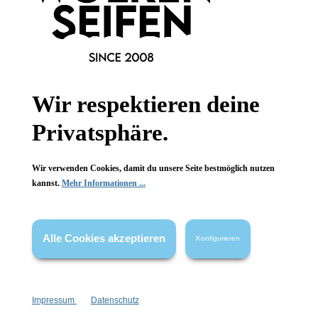
Informationen
Wir respektieren deine
Gesetzliche Informationen
Privatsphäre.
Wissenswertes
Wir verwenden Cookies, damit du unsere Seite bestmöglich nutzen
kannst.
Mehr Informationen ...
FAQ
Alle Cookies akzeptieren
Konfigurieren
Vertrag widerrufen
Impressum
Datenschutz
* Alle Preise inkl. gesetzl. Mehrwertsteuer zzgl.
Versandkosten
,