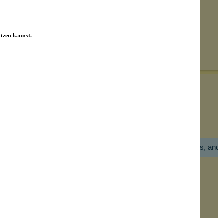
Senden
utzen kannst.
on unseren Kunden beantwortet werden.
Bewertungen nur in der aktuellen Sprache anzeigen.
Hier gibt es noch gar keine Bewertung! Bitte hilf uns, an