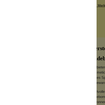
Zum Merkz
me / Bimsstein
Seife
Herst
Bade
Wir biet
Cosmetics
nde Wirkung von Lavendel. Atme den
langes Sp
note ein. Unser neuster Schlaftrank mit
Badewan
Wertvolle
bachte, wie sie sprudelt und ihr Parfüm
Badebomb
 Wasser und deine Haut weich macht. Wanne
gewonnen.