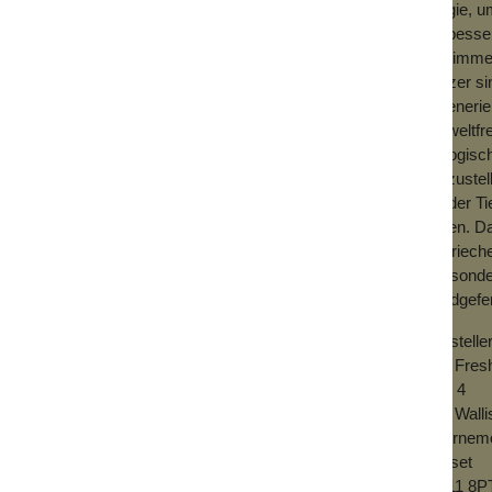
Magie, u
verbesse
Wo immer
Glitzer s
regeneri
umweltfre
biologisc
umzustel
Weder Ti
leiden. D
Sie riech
an, sond
handgefer
Herstelle
Get Fres
Unit 4
502 Wall
Bournem
Dorset
BH11 8P