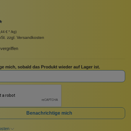
Pinzetten
Pomade
Sonnenschutz
*
Taschen
,44 € * /kg)
wSt. zzgl. Versandkosten
urbeutel
Pinsel
ergriffen
te
Erotik
Haargummis und Spangen
ge mich, sobald das Produkt wieder auf Lager ist.
Insektenstiche
rscrub
Körperpuder
Nachfüllpackungen
Benachrichtige mich
Rasur
osten