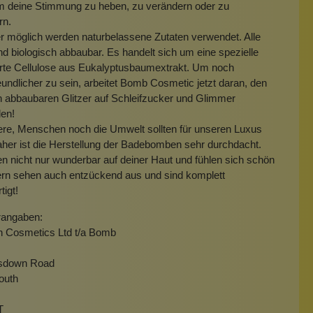
m deine Stimmung zu heben, zu verändern oder zu
rn.
 möglich werden naturbelassene Zutaten verwendet. Alle
ind biologisch abbaubar. Es handelt sich um eine spezielle
erte Cellulose aus Eukalyptusbaumextrakt. Um noch
undlicher zu sein, arbeitet Bomb Cosmetic jetzt daran, den
h abbaubaren Glitzer auf Schleifzucker und Glimmer
len!
ere, Menschen noch die Umwelt sollten für unseren Luxus
aher ist die Herstellung der Badebomben sehr durchdacht.
en nicht nur wunderbar auf deiner Haut und fühlen sich schön
ern sehen auch entzückend aus und sind komplett
tigt!
rangaben:
h Cosmetics Ltd t/a Bomb
isdown Road
outh
T