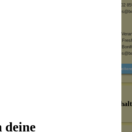
01202 85
sales@b
EU-Verant
Get Fres
UL. Boni
sales@b
Weiter
Inhalt
n deine