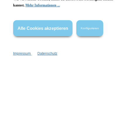
kannst.
Mehr Informationen ...
Beruhigende Wirkung: Hochwertige Düfte, die in
unserem Badeöl enthalten sind, haben eine beruhigende
und entspannende Wirkung auf Körper und Geist. Ein
Bad mit Badeöl kann helfen, Stress abzubauen und die
Alle Cookies akzeptieren
Konfigurieren
Sinne zu beruhigen.
Duftendes Vergnügen: Badeöle sind in einer Vielzahl von
verlockenden Düften erhältlich. Du kannst den Duft
Impressum
Datenschutz
auswählen, der am besten zu deiner Stimmung passt
und dir ein aromatherapeutisches Badeerlebnis gönnen.
Wie verwendest du Badeöl richtig?
Die Verwendung von Badeöl ist denkbar einfach:
Badewanne vorbereiten: Fülle deine Badewanne mit
warmem Wasser.
Badeöl hinzufügen: Gieße eine kleine Menge Badeöl
(normalerweise genügt bereits ein Schuss) ins Wasser.
Du kannst die Menge nach deinem persönlichen