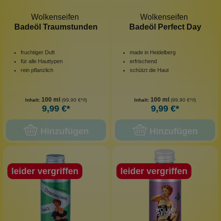
Wolkenseifen
Wolkenseifen
Badeöl Traumstunden
Badeöl Perfect Day
fruchtiger Duft
made in Heidelberg
für alle Hauttypen
erfrischend
rein pflanzlich
schützt die Haut
100 ml
100 ml
Inhalt:
(99,90 €*/l)
Inhalt:
(99,90 €*/l)
9,99 €*
9,99 €*
Hinzufügen
Hinzufügen
leider vergriffen
leider vergriffen