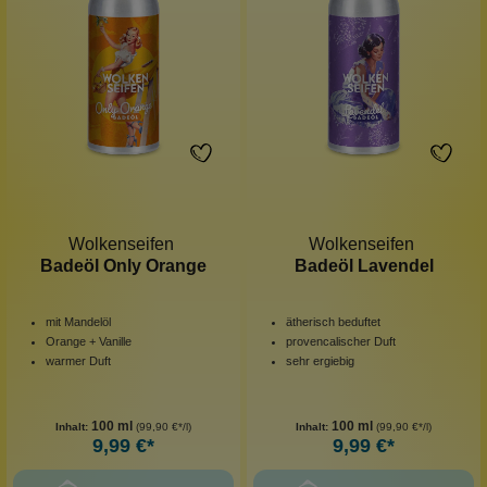
Wolkenseifen
Wolkenseifen
Badeöl Only Orange
Badeöl Lavendel
mit Mandelöl
ätherisch beduftet
Orange + Vanille
provencalischer Duft
warmer Duft
sehr ergiebig
100 ml
100 ml
Inhalt:
(99,90 €*/l)
Inhalt:
(99,90 €*/l)
9,99 €*
9,99 €*