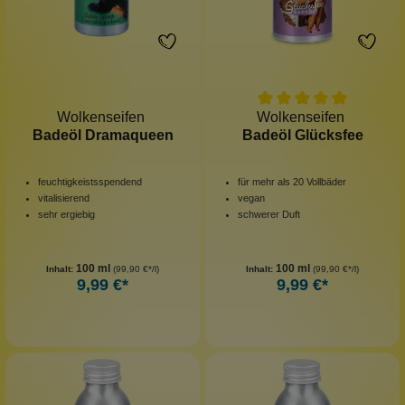
Wolkenseifen
Wolkenseifen
Badeöl Dramaqueen
Badeöl Glücksfee
feuchtigkeistsspendend
für mehr als 20 Vollbäder
vitalisierend
vegan
sehr ergiebig
schwerer Duft
100 ml
100 ml
Inhalt:
(99,90 €*/l)
Inhalt:
(99,90 €*/l)
9,99 €*
9,99 €*