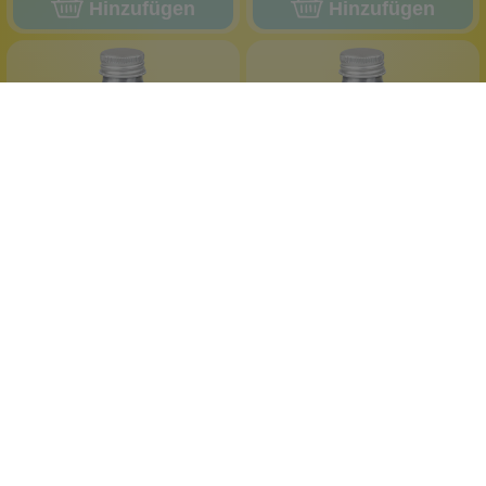
Hinzufügen
Hinzufügen
Wolkenseifen
Wolkenseifen
Badeöl Be my Baby
Badeöl High Spirits
Babypuderduft
Zitrus mit Ingwer
mit Mandelöl
mit Traubenkernöl
sehr ergiebig
sehr ergiebig