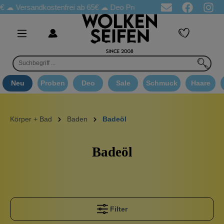
Versandkostenfrei ab 65€
☁ Deo Proben in jeder Bestellung
☁ 
Neu
Proben
Deo
Sale
Schmuck
Haare
Körper + Bad
Baden
Badeöl
Badeöl
Filter