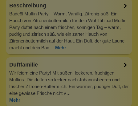
Beschreibung
Badeöl Muffin Party – Warm. Vanillig. Zitronig-süß. Ein
Hauch von Zitronenbuttermilch für dein Wohlfühlbad Muffin
Party duftet nach einem frischen, sonnigen Tag – warm,
pudrig und zitrisch süß, wie ein zarter Hauch von
Zitronenbuttermilch auf der Haut. Ein Duft, der gute Laune
macht und dein Bad…
Mehr
Duftfamilie
Wir feiern eine Party! Mit süßen, leckeren, fruchtigen
Muffins. Die duften so lecker nach Johannisbeeren und
frischer Zitronen-Buttermilch. Ein warmer, pudriger Duft, der
eine gewisse Frische nicht v…
Mehr
Info zu Wolkenseifen
Wolkenseifen ist ein Familienunternehmen. Gegründet
wurde es von Anne Merz (damals noch Anne Schaaf) im