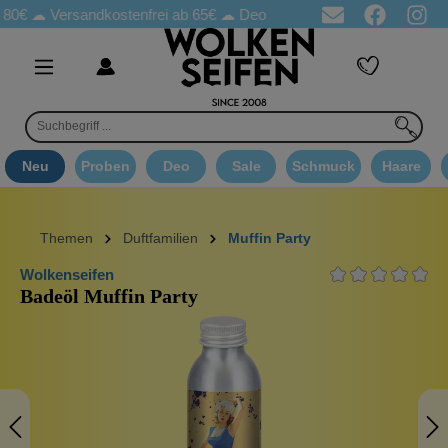
☁
Versandkostenfrei ab 65€
☁ Deo Proben in jeder Bestellung
☁ 
Neu
Proben
Deo
Sale
Schmuck
Haare
Themen
Duftfamilien
Muffin Party
Wolkenseifen
Badeöl Muffin Party