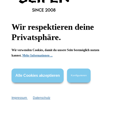
Informationen
Wir respektieren deine
Gesetzliche Informationen
Privatsphäre.
Wissenswertes
Wir verwenden Cookies, damit du unsere Seite bestmöglich nutzen
FAQ
kannst.
Mehr Informationen ...
Alle Cookies akzeptieren
Konfigurieren
Vertrag widerrufen
* Alle Preise inkl. gesetzl. Mehrwertsteuer zzgl.
Versandkosten
,
Impressum
Datenschutz
wenn nicht anders angegeben.